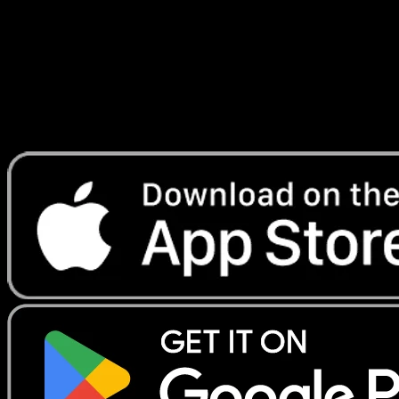
Lade Eyevo, um Karten sofort zu scannen und
Preise zu verfolgen.
Erhalte Live-Preise, Sammlungstools und schnelle Scans.
Öffne genau diese Karte in der App oder lade Eyevo jetzt
herunter.