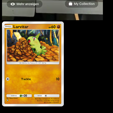
Larvitar
·
Wisdom of Sea
and Sky
#103