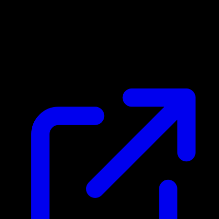
Marktpreis
N/A
Live