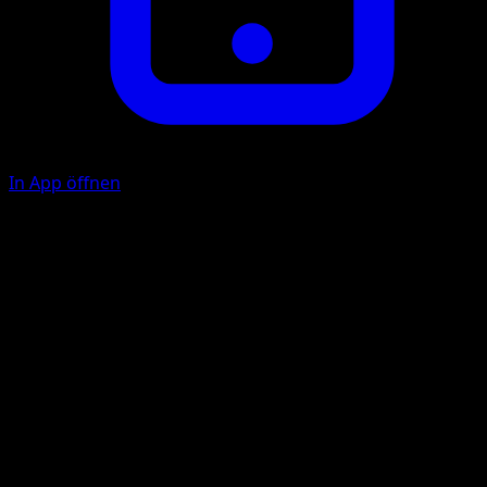
In App öffnen
Tackle
C
10
Illustrator
Naoyo Kimura
HP
60
Rückzug
Schwäche
Grass +20