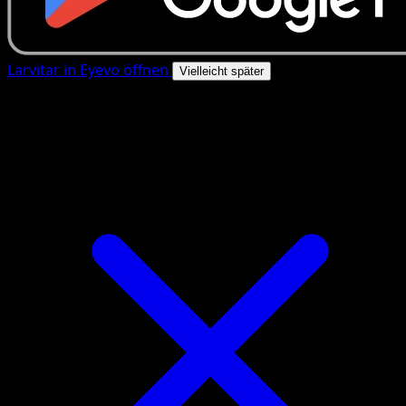
Larvitar in Eyevo öffnen
Vielleicht später
4.8★
|
50k+ Downloads
|
Kostenlos
Larvitar