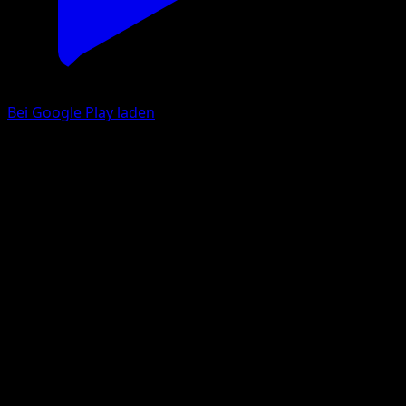
Bei Google Play laden
Larvitar
Wisdom of Sea and Sky
Pokémon TCG Pocket
#103
One Diamond
Naoyo Kimura
Pokemon
Basic