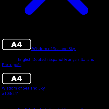
Wisdom of Sea and Sky
•
#103/241
•
One
Diamond
Sprache
English
Deutsch
Español
Français
Italiano
Português
Pokemon
Basic
Wisdom of Sea and Sky
#103/241
Seltenheit
One Diamond