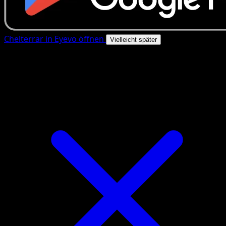
Chelterrar in Eyevo öffnen
Vielleicht später
4.8★
|
50k+ Downloads
|
Kostenlos
Chelterrar