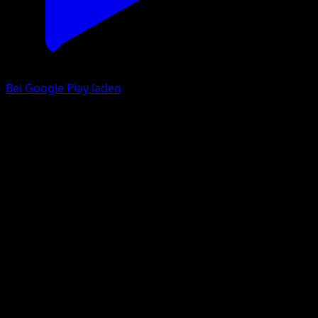
Bei Google Play laden
Chelterrar
Kollision von Raum und Zeit
Pokémon‑Sammelkartenspiel‑Pocket
#012
Trois Diamant
kawayoo
Pokémon
Rang 2