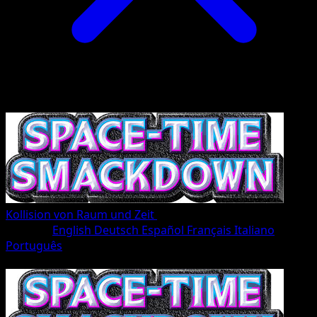
Kollision von Raum und Zeit
•
#012/207
•
Trois Diamant
Sprache
English
Deutsch
Español
Français
Italiano
Português
Pokémon
Rang 2