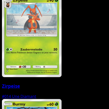
Zirpeise
#014
Une Diamant