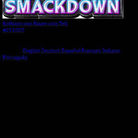
Kollision von Raum und Zeit
#012/207
Seltenheit
Trois Diamant
Sprache
English
Deutsch
Español
Français
Italiano
Português