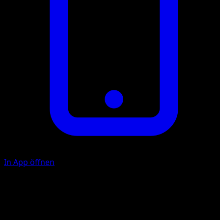
In App öffnen
Flora-Statue
P
P
F
F
150