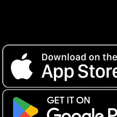
Lade Eyevo, um Karten sofort zu scannen und
Preise zu verfolgen.
Erhalte Live-Preise, Sammlungstools und schnelle Scans.
Öffne genau diese Karte in der App oder lade Eyevo jetzt
herunter.