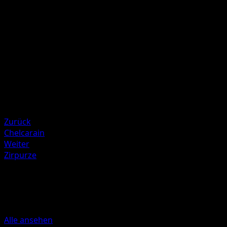
Während deines nächsten Zuges kann dieses Pokémon
Flora-Statue nicht einsetzen.
Illustrator
kawayoo
HP
160
Rückzug
Schwäche
Feuer +20
Zurück
Chelcarain
Weiter
Zirpurze
Mehr aus Kollision von Raum und
Zeit
Alle ansehen