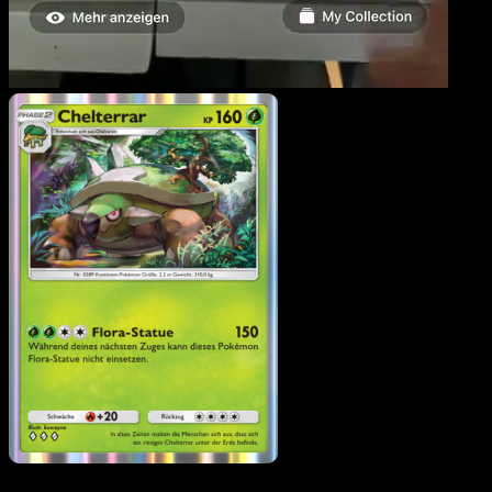
Chelterrar
·
Kollision von
Raum und Zeit
#012