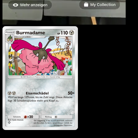
Burmadame
·
Kollision
von Raum und Zeit
#115