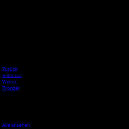
Wirf so lange 1 Münze, bis sie Zahl zeigt. Diese Attacke fü
30 Schadenspunkte mehr pro Kopf zu.
Illustrator
Kyoko Umemoto
HP
110
Rückzug
Schwäche
Feuer +20
Zurück
Bollterus
Weiter
Bronzel
Mehr aus Kollision von Raum und
Zeit
Alle ansehen