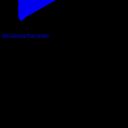
Bei Google Play laden
Burmadame
Kollision von Raum und Zeit
Pokémon‑Sammelkartenspiel‑Pocket
#115
Une Diamant
Kyoko Umemoto
Pokémon
Rang 1