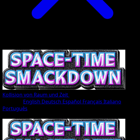
Kollision von Raum und Zeit
•
#115/207
•
Une Diamant
Sprache
English
Deutsch
Español
Français
Italiano
Português
Pokémon
Rang 1