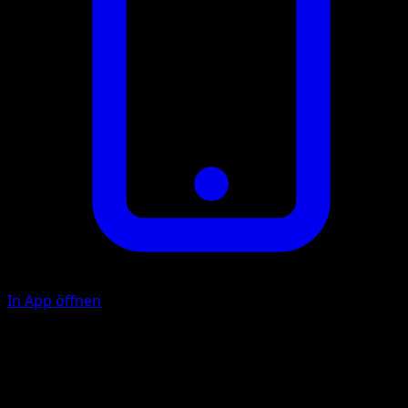
In App öffnen
Eisenschädel
M
M
50+