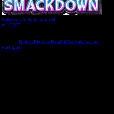
Kollision von Raum und Zeit
#115/207
Seltenheit
Une Diamant
Sprache
English
Deutsch
Español
Français
Italiano
Português