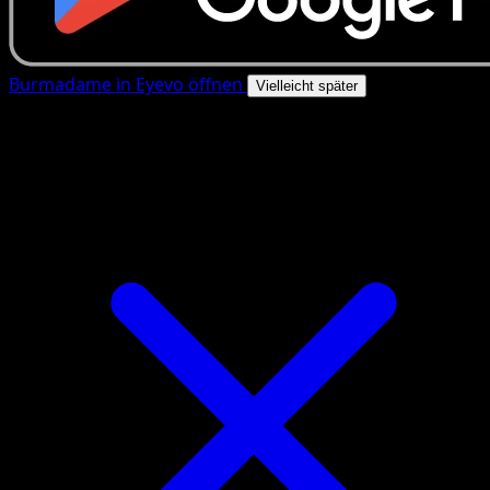
Burmadame in Eyevo öffnen
Vielleicht später
4.8★
|
50k+ Downloads
|
Kostenlos
Burmadame