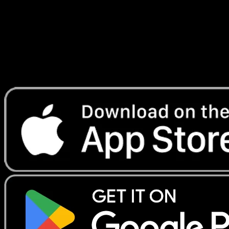
Lade Eyevo, um Karten sofort zu scannen und
Preise zu verfolgen.
Erhalte Live-Preise, Sammlungstools und schnelle Scans.
Öffne genau diese Karte in der App oder lade Eyevo jetzt
herunter.