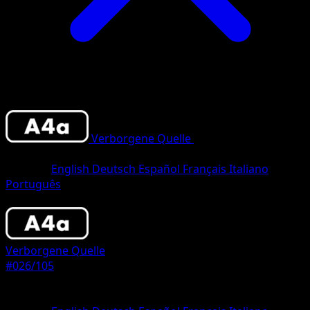
Verborgene Quelle
•
#026/105
•
One
Diamond
Sprache
English
Deutsch
Español
Français
Italiano
Português
Pokemon
Basic
Verborgene Quelle
#026/105
Seltenheit
One Diamond