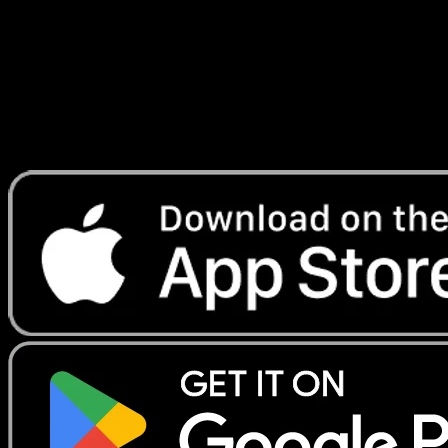
Lade Eyevo, um Karten sofort zu scannen und
Preise zu verfolgen.
Erhalte Live-Preise, Sammlungstools und schnelle Scans.
Öffne genau diese Karte in der App oder lade Eyevo jetzt
herunter.