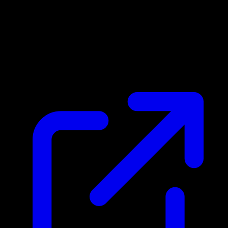
Marktpreis
N/A
Live