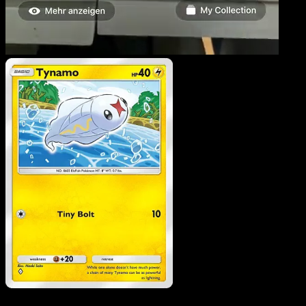
Tynamo
·
Verborgene
Quelle
#026