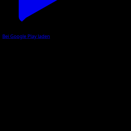
Bei Google Play laden
Tynamo
Verborgene Quelle
Pokémon‑Sammelkartenspiel‑Pocket
#026
One Diamond
Naoki Saito
Pokemon
Basic