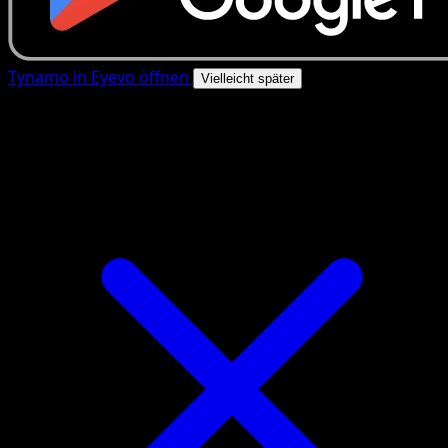
Tynamo in Eyevo öffnen
Vielleicht später
4.8★
|
50k+ Downloads
|
Kostenlos
Tynamo