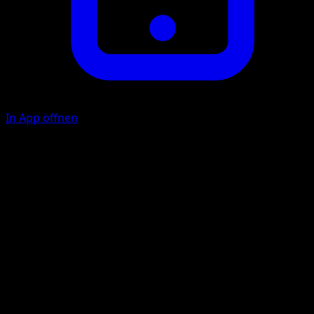
In App öffnen
Tiny Bolt
C
10
Illustrator
Naoki Saito
HP
40
Rückzug
Schwäche
Fighting +20