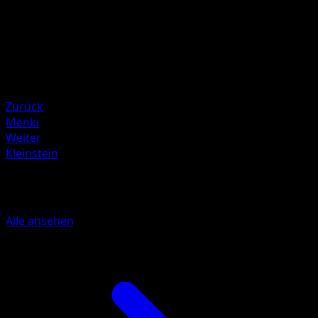
Taiga Kayama
HP
80
Rückzug
Schwäche
Psycho +20
Zurück
Menki
Weiter
Kleinstein
Mehr aus Mysteriöse Insel
Alle ansehen