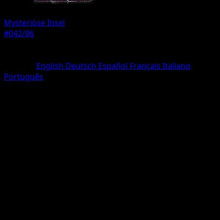
Mysteriöse Insel
#042/86
Seltenheit
Une Diamant
Sprache
English
Deutsch
Español
Français
Italiano
Português