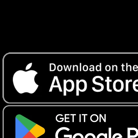
Lade Eyevo, um Karten sofort zu scannen und
Preise zu verfolgen.
Erhalte Live-Preise, Sammlungstools und schnelle Scans.
Öffne genau diese Karte in der App oder lade Eyevo jetzt
herunter.