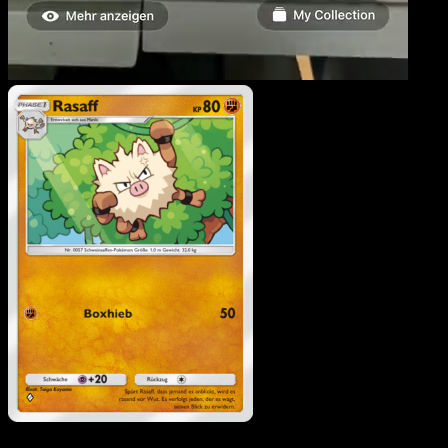
Rasaff
·
Mysteriöse Insel
#042