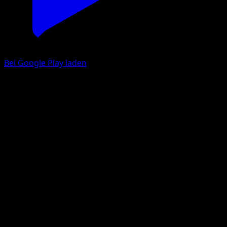
Bei Google Play laden
Rasaff
Mysteriöse Insel
Pokémon‑Sammelkartenspiel‑Pocket
#042
Une Diamant
Taiga Kayama
Pokémon
Rang 1