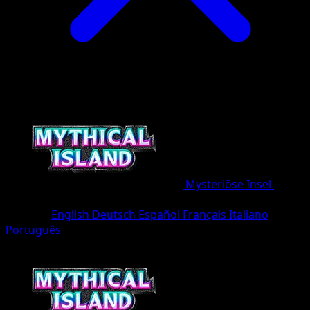
Mysteriöse Insel
•
#042/86
•
Une Diamant
Sprache
English
Deutsch
Español
Français
Italiano
Português
Pokémon
Rang 1