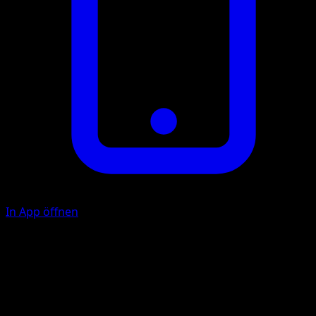
In App öffnen
Boxhieb
K
50
Illustrator