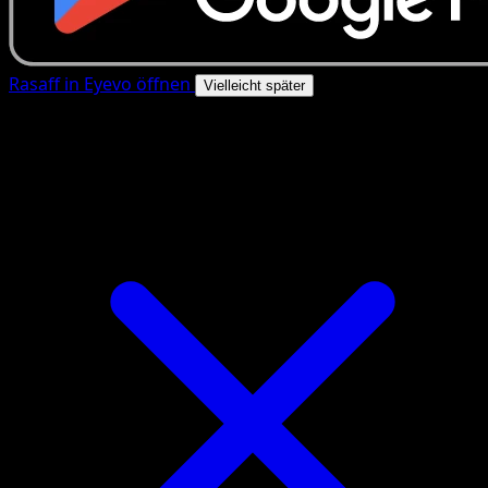
Rasaff in Eyevo öffnen
Vielleicht später
4.8★
|
50k+ Downloads
|
Kostenlos
Rasaff