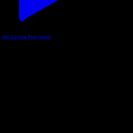
Bei Google Play laden
Menki
Mysteriöse Insel
Pokémon‑Sammelkartenspiel‑Pocket
#041
Une Diamant
Akira Komayama
Pokémon
Basis