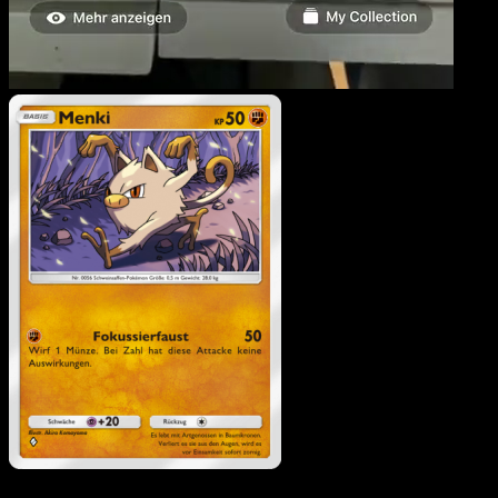
Menki
·
Mysteriöse Insel
#041