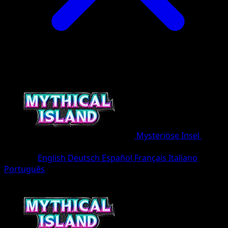
Mysteriöse Insel
•
#041/86
•
Une Diamant
Sprache
English
Deutsch
Español
Français
Italiano
Português
Pokémon
Basis