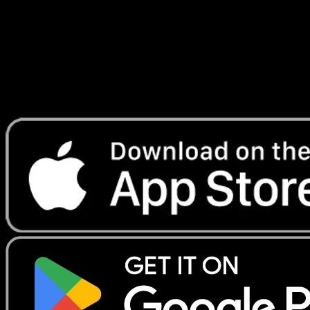
Lade Eyevo, um Karten sofort zu scannen und
Preise zu verfolgen.
Erhalte Live-Preise, Sammlungstools und schnelle Scans.
Öffne genau diese Karte in der App oder lade Eyevo jetzt
herunter.