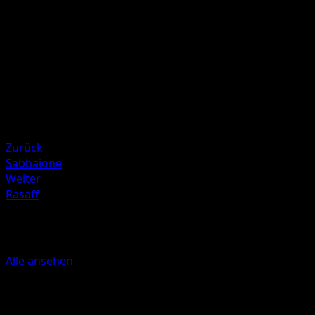
Auswirkungen.
Illustrator
Akira Komayama
HP
50
Rückzug
Schwäche
Psycho +20
Zurück
Sabbaione
Weiter
Rasaff
Mehr aus Mysteriöse Insel
Alle ansehen