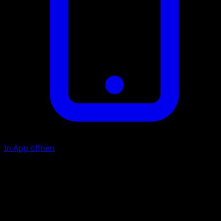
In App öffnen
Fokussierfaust
K
50
Wirf 1 Münze. Bei Zahl hat diese Attacke keine