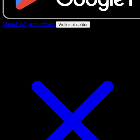
Menki in Eyevo öffnen
Vielleicht später
4.8★
|
50k+ Downloads
|
Kostenlos
Menki