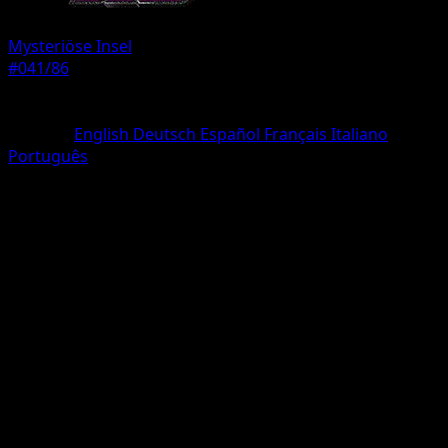
Mysteriöse Insel
#041/86
Seltenheit
Une Diamant
Sprache
English
Deutsch
Español
Français
Italiano
Português