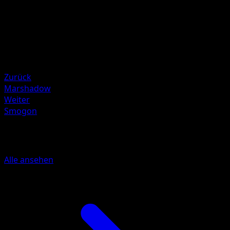
Teeziro
HP
120
Rückzug
Schwäche
Pflanze +20
Zurück
Marshadow
Weiter
Smogon
Mehr aus Mysteriöse Insel
Alle ansehen