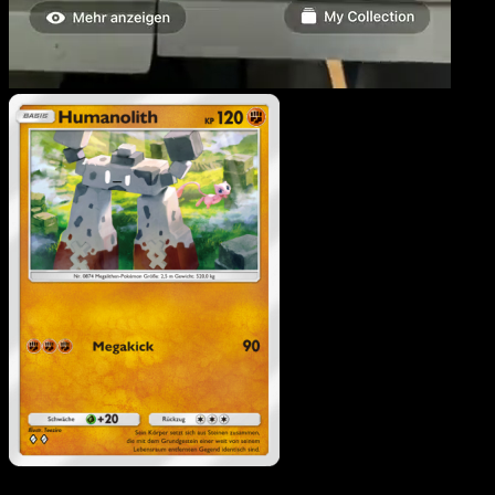
Humanolith
·
Mysteriöse
Insel
#048