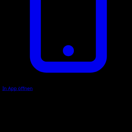
In App öffnen
Megakick
K
K
K
90
Illustrator