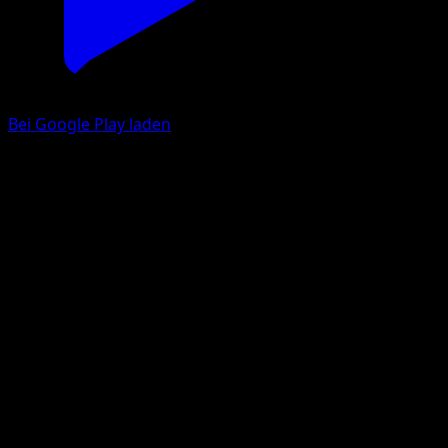
Bei Google Play laden
Humanolith
Mysteriöse Insel
Pokémon‑Sammelkartenspiel‑Pocket
#048
deux Diamant
Teeziro
Pokémon
Basis