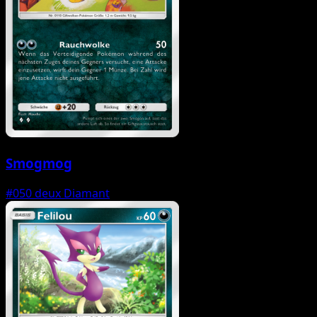
Smogmog
#050
deux Diamant