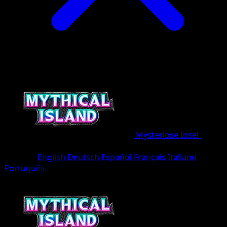
Mysteriöse Insel
•
#048/86
•
deux Diamant
Sprache
English
Deutsch
Español
Français
Italiano
Português
Pokémon
Basis