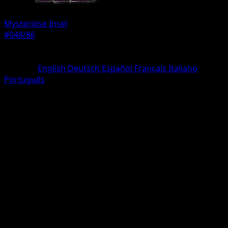
Mysteriöse Insel
#048/86
Seltenheit
deux Diamant
Sprache
English
Deutsch
Español
Français
Italiano
Português