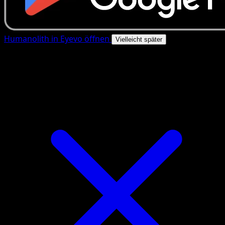
Humanolith in Eyevo öffnen
Vielleicht später
4.8★
|
50k+ Downloads
|
Kostenlos
Humanolith