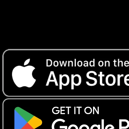
Lade Eyevo, um Karten sofort zu scannen und
Preise zu verfolgen.
Erhalte Live-Preise, Sammlungstools und schnelle Scans.
Öffne genau diese Karte in der App oder lade Eyevo jetzt
herunter.