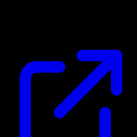
Precio de mercado
N/D
En vivo