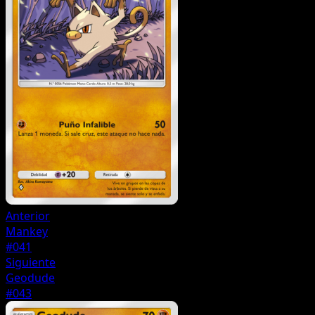
Anterior
Mankey
#041
Siguiente
Geodude
#043