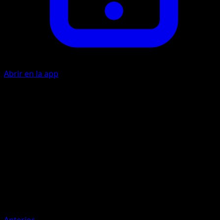
Abrir en la app
Puño
L
50
Artista
Taiga Kayama
HP
80
Retirada
Debilidad
Psíquico +20