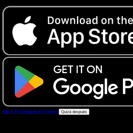
Abrir Primeape en Eyevo
Quizá después
4.8★
|
50k+ descargas
|
Gratis
Primeape