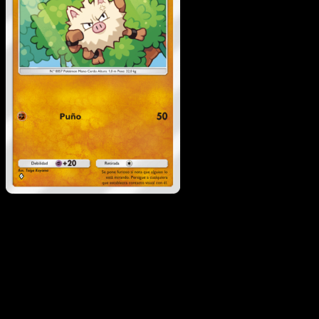
Primeape
·
La Isla Singul
#042
Descarga Eyevo para escanear cartas al instant
y seguir precios.
Recibe precios en vivo, herramientas de colección y
escaneos rápidos. Abre esta carta exacta en la app o
descarga ahora.