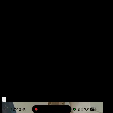
Primeape
La Isla Singular
Juego de Cartas Coleccionables Pokémon Pocket
#042
Un Diamante
Taiga Kayama
Pokémon
Fase 1
Fighting
Obtén la app Eyevo