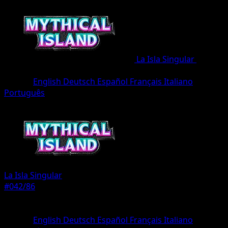
La Isla Singular
•
#042/86
•
Un Diamante
Idioma
English
Deutsch
Español
Français
Italiano
Português
Pokémon
Fase 1
La Isla Singular
#042/86
Rareza
Un Diamante
Idioma
English
Deutsch
Español
Français
Italiano