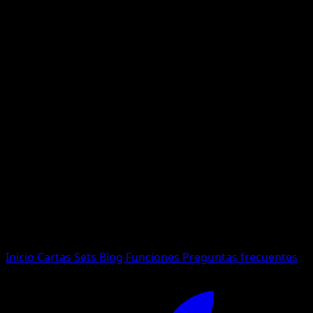
No se encontraron resultados
Busca nombres de Pokemon, sets o tipos de carta.
Idioma
Inicio
Cartas
Sets
Blog
Funciones
Preguntas frecuentes