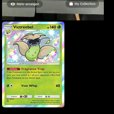
Victreebel
·
Mega Rising
#289