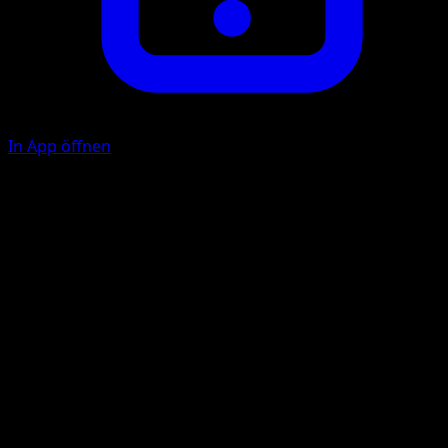
In App öffnen
Ability
Fragrance Trap
Vine Whip
G
C
60
Illustrator
MAHOU
HP
140
Rückzug