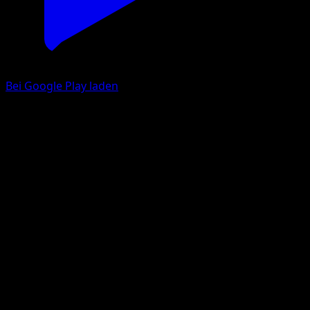
Bei Google Play laden
Victreebel
Mega Rising
Pokémon TCG Pocket
#289
One Shiny
MAHOU
Pokemon
Stage2