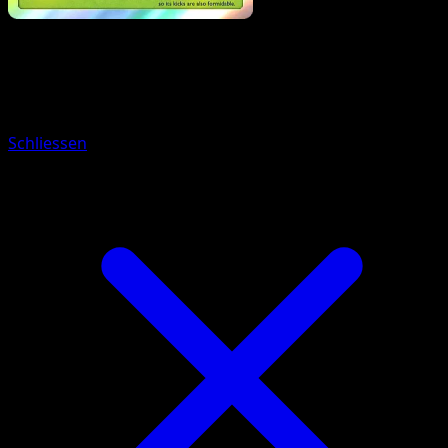
Pokemon
Stage2
Victreebel
Schliessen