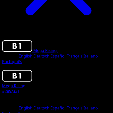
Mega Rising
•
#289/331
•
One Shiny
Sprache
English
Deutsch
Español
Français
Italiano
Português
Pokemon
Stage2
Mega Rising
#289/331
Seltenheit
One Shiny
Sprache
English
Deutsch
Español
Français
Italiano