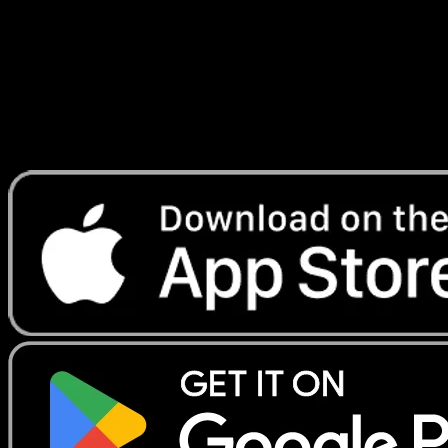
Lade Eyevo, um Karten sofort zu scannen und
Preise zu verfolgen.
Erhalte Live-Preise, Sammlungstools und schnelle Scans.
Öffne genau diese Karte in der App oder lade Eyevo jetzt
herunter.