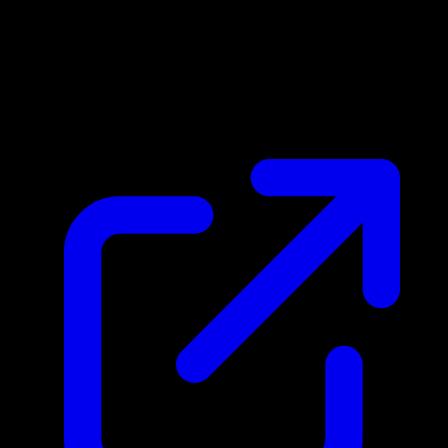
Marktpreis
N/A
Live