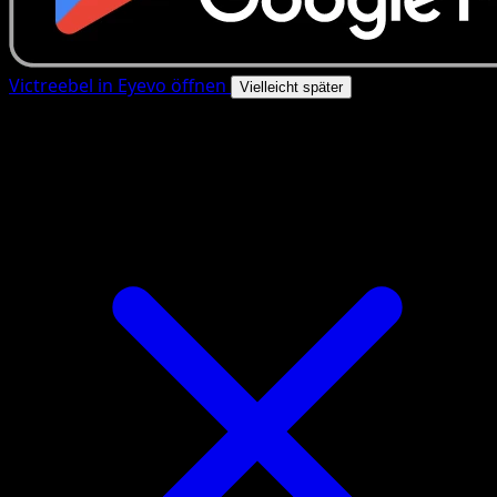
Victreebel in Eyevo öffnen
Vielleicht später
4.8★
|
50k+ Downloads
|
Kostenlos
Victreebel