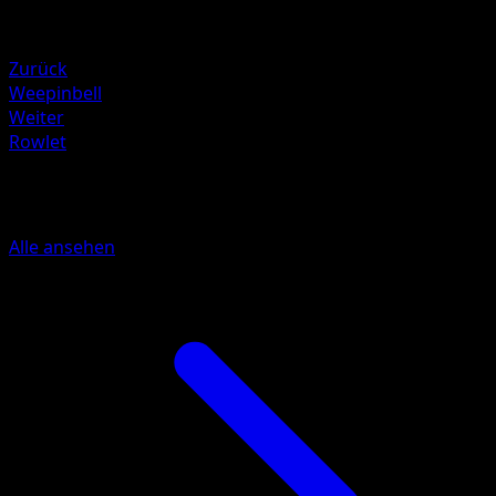
Schwäche
Fire +20
Zurück
Weepinbell
Weiter
Rowlet
Mehr aus Mega Rising
Alle ansehen