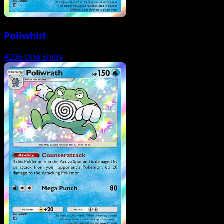
Poliwhirl
#296
One Shiny