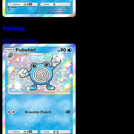
Poliwag
#295
One Shiny