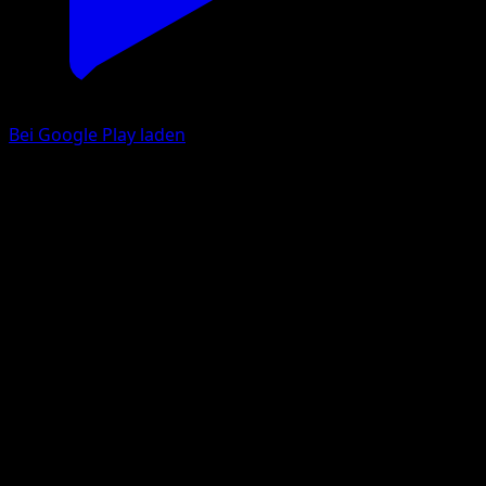
Bei Google Play laden
Moltres
Mega Rising
Pokémon TCG Pocket
#292
One Shiny
Taiga Kasai
Pokemon
Basic