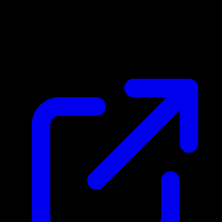
Marktpreis
N/A
Live