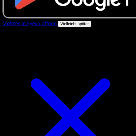
Moltres in Eyevo öffnen
Vielleicht später
4.8★
|
50k+ Downloads
|
Kostenlos
Moltres