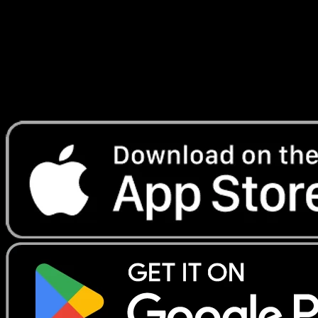
Lade Eyevo, um Karten sofort zu scannen und
Preise zu verfolgen.
Erhalte Live-Preise, Sammlungstools und schnelle Scans.
Öffne genau diese Karte in der App oder lade Eyevo jetzt
herunter.