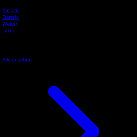
Lightning +20
Zurück
Dartrix
Weiter
Litten
Mehr aus Mega Rising
Alle ansehen