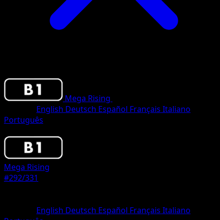
Mega Rising
•
#292/331
•
One Shiny
Sprache
English
Deutsch
Español
Français
Italiano
Português
Pokemon
Basic
Mega Rising
#292/331
Seltenheit
One Shiny
Sprache
English
Deutsch
Español
Français
Italiano