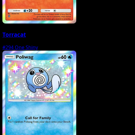
Torracat
#294
One Shiny