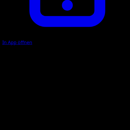
In App öffnen
Sky Attack
F
C
C
130
Flip a coin. If tails, this attack does nothing.
Illustrator
Taiga Kasai
HP
100
Rückzug
Schwäche