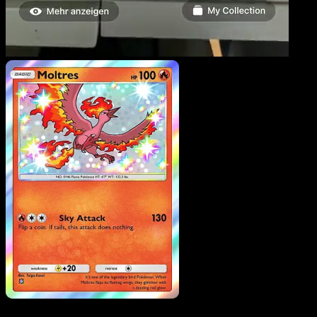
Moltres
·
Mega Rising
#292