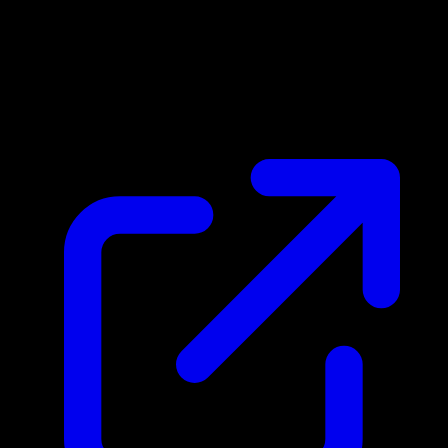
Marktpreis
N/A
Live