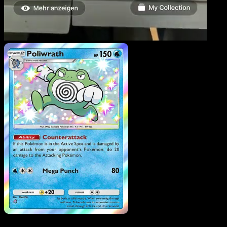
Poliwrath
·
Mega Rising
#297