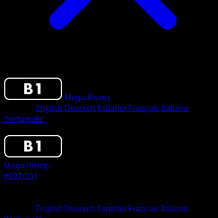
Mega Rising
•
#297/331
•
One Shiny
Sprache
English
Deutsch
Español
Français
Italiano
Português
Pokemon
Stage2
Mega Rising
#297/331
Seltenheit
One Shiny
Sprache
English
Deutsch
Español
Français
Italiano