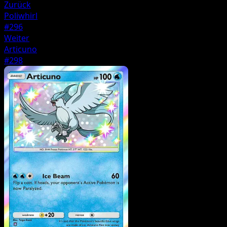
Zurück
Poliwhirl
#296
Weiter
Articuno
#298