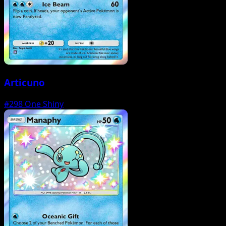
Articuno
#298
One Shiny