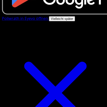
Poliwrath in Eyevo öffnen
Vielleicht später
4.8★
|
50k+ Downloads
|
Kostenlos
Poliwrath