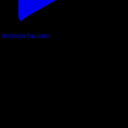
Bei Google Play laden
Poliwrath
Mega Rising
Pokémon TCG Pocket
#297
One Shiny
MAHOU
Pokemon
Stage2