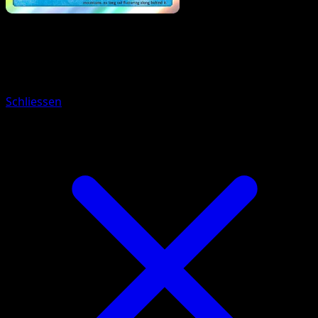
Pokemon
Stage2
Poliwrath
Schliessen