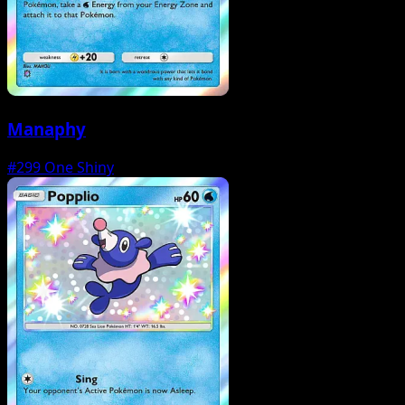
Manaphy
#299
One Shiny