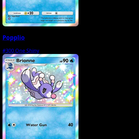
Popplio
#300
One Shiny