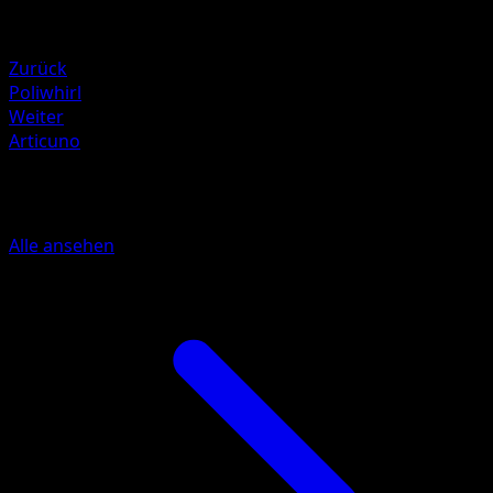
Schwäche
Lightning +20
Zurück
Poliwhirl
Weiter
Articuno
Mehr aus Mega Rising
Alle ansehen