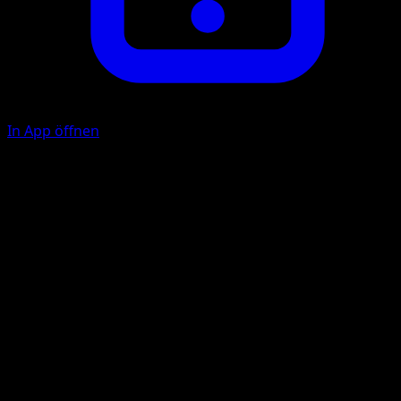
In App öffnen
Ability
Counterattack
Mega Punch
W
C
C
80
Illustrator
MAHOU
HP
150
Rückzug