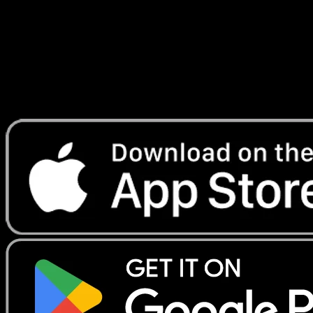
Lade Eyevo, um Karten sofort zu scannen und
Preise zu verfolgen.
Erhalte Live-Preise, Sammlungstools und schnelle Scans.
Öffne genau diese Karte in der App oder lade Eyevo jetzt
herunter.