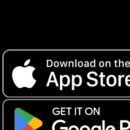
Lade Eyevo, um Karten sofort zu scannen und
Preise zu verfolgen.
Erhalte Live-Preise, Sammlungstools und schnelle Scans.
Öffne genau diese Karte in der App oder lade Eyevo jetzt
herunter.