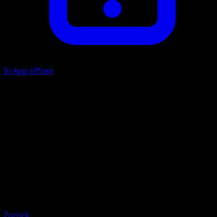
In App öffnen
Speed Wing
C
C
40
Illustrator
Mizue
HP
90
Rückzug
Schwäche
Lightning +20
Zurück