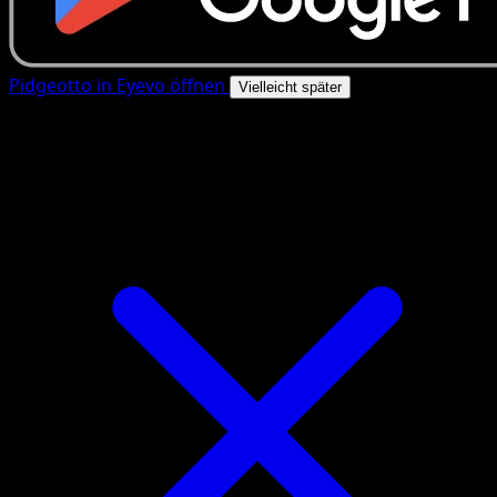
Pidgeotto in Eyevo öffnen
Vielleicht später
4.8★
|
50k+ Downloads
|
Kostenlos
Pidgeotto