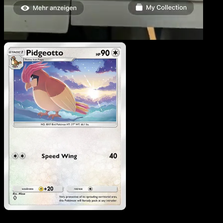
Pidgeotto
·
Mega Rising
#181