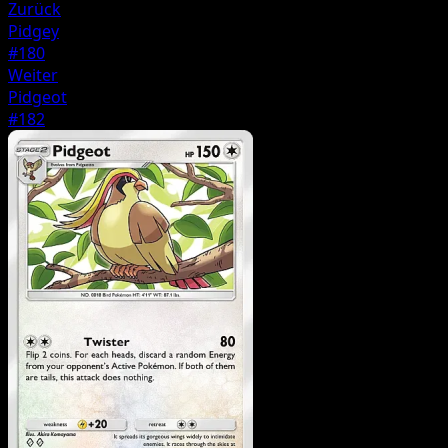
Zurück
Pidgey
#180
Weiter
Pidgeot
#182