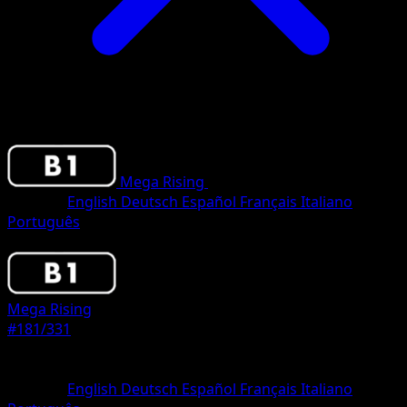
Mega Rising
•
#181/331
•
One Diamond
Sprache
English
Deutsch
Español
Français
Italiano
Português
Pokemon
Stage1
Mega Rising
#181/331
Seltenheit
One Diamond
Sprache
English
Deutsch
Español
Français
Italiano