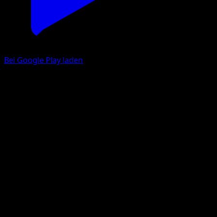
Bei Google Play laden
Pidgeotto
Mega Rising
Pokémon TCG Pocket
#181
One Diamond
Mizue
Pokemon
Stage1