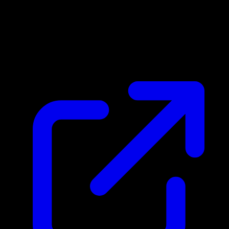
Marktpreis
N/A
Live