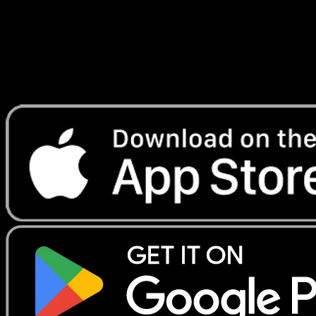
Lade Eyevo, um Karten sofort zu scannen und
Preise zu verfolgen.
Erhalte Live-Preise, Sammlungstools und schnelle Scans.
Öffne genau diese Karte in der App oder lade Eyevo jetzt
herunter.