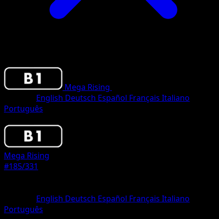
Mega Rising
•
#185/331
•
One Diamond
Sprache
English
Deutsch
Español
Français
Italiano
Português
Pokemon
Basic
Mega Rising
#185/331
Seltenheit
One Diamond
Sprache
English
Deutsch
Español
Français
Italiano
Português