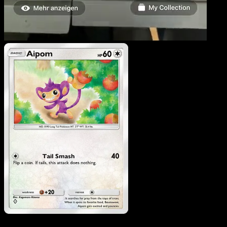
Aipom
·
Mega Rising
#18