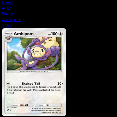
Eevee
#184
Weiter
Ambipom
#186