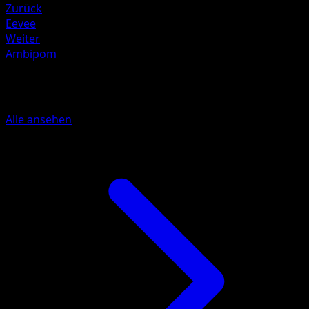
Zurück
Eevee
Weiter
Ambipom
Mehr aus Mega Rising
Alle ansehen