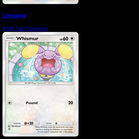
Linoone
#189
Two Diamond