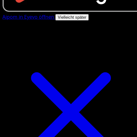
Aipom in Eyevo öffnen
Vielleicht später
4.8★
|
50k+ Downloads
|
Kostenlos
Aipom