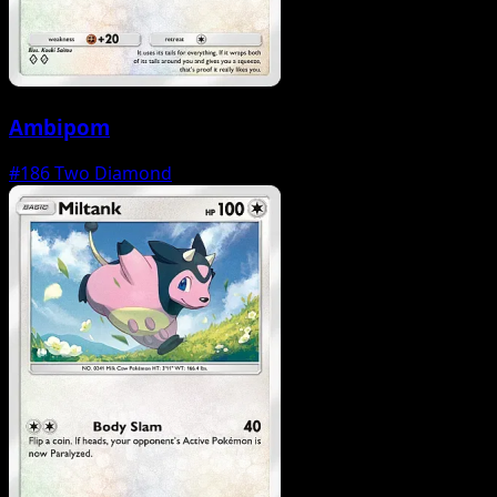
Ambipom
#186
Two Diamond