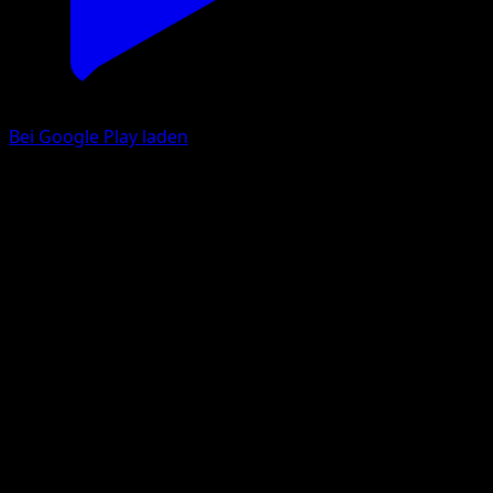
Bei Google Play laden
Aipom
Mega Rising
Pokémon TCG Pocket
#185
One Diamond
Kagemaru Himeno
Pokemon
Basic