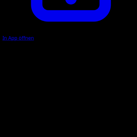
In App öffnen
Tail Smash
C
40
Flip a coin. If tails, this attack does nothing.
Illustrator
Kagemaru Himeno
HP
60
Rückzug
Schwäche
Fighting +20