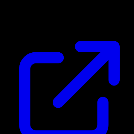
Marktpreis
N/A
Live