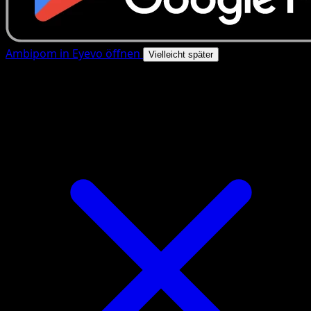
Ambipom in Eyevo öffnen
Vielleicht später
4.8★
|
50k+ Downloads
|
Kostenlos
Ambipom