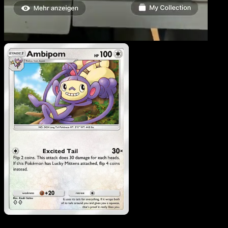
Ambipom
·
Mega Rising
#186