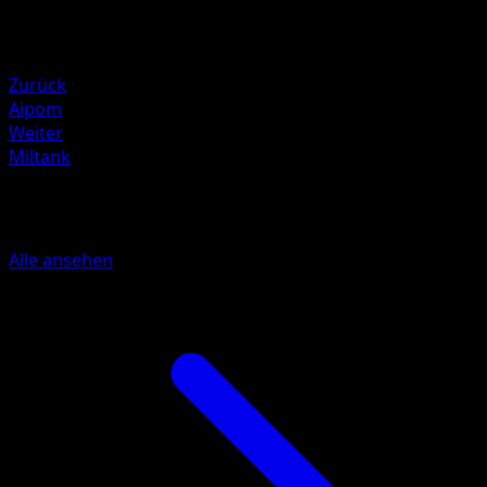
Rückzug
Schwäche
Fighting +20
Zurück
Aipom
Weiter
Miltank
Mehr aus Mega Rising
Alle ansehen