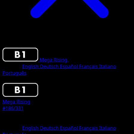
Mega Rising
•
#186/331
•
Two Diamond
Sprache
English
Deutsch
Español
Français
Italiano
Português
Pokemon
Stage1
Mega Rising
#186/331
Seltenheit
Two Diamond
Sprache
English
Deutsch
Español
Français
Italiano