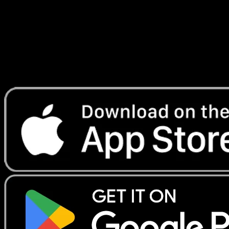
Lade Eyevo, um Karten sofort zu scannen und
Preise zu verfolgen.
Erhalte Live-Preise, Sammlungstools und schnelle Scans.
Öffne genau diese Karte in der App oder lade Eyevo jetzt
herunter.