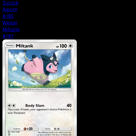
Zurück
Aipom
#185
Weiter
Miltank
#187