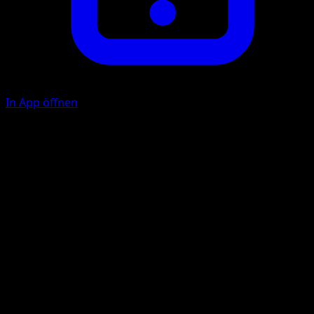
In App öffnen
Excited Tail
C
30
Flip 2 coins. This attack does 30 damage for each heads. If
this Pokémon has Lucky Mittens attached, flip 4 coins
instead.
Illustrator
Kouki Saitou
HP
100