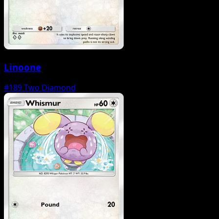
Linoone
#189
Two Diamond