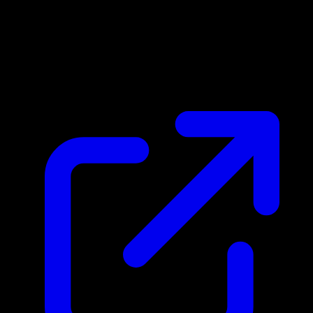
Marktpreis
N/A
Live