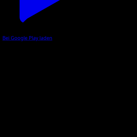
Bei Google Play laden
Ambipom
Mega Rising
Pokémon TCG Pocket
#186
Two Diamond
Kouki Saitou
Pokemon
Stage1