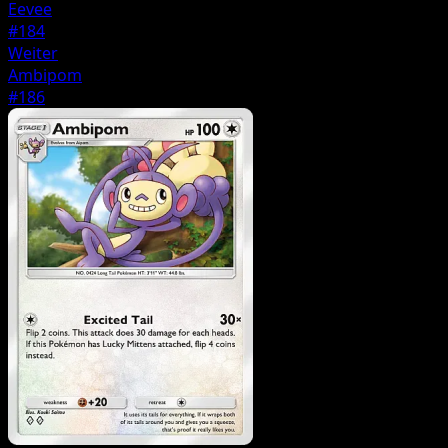
Eevee
#184
Weiter
Ambipom
#186