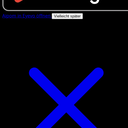
Aipom in Eyevo öffnen
Vielleicht später
4.8★
|
50k+ Downloads
|
Kostenlos
Aipom