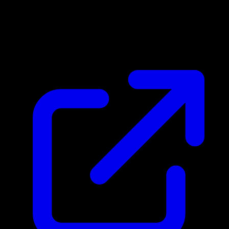
Marktpreis
N/A
Live