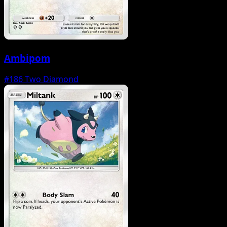
Ambipom
#186
Two Diamond