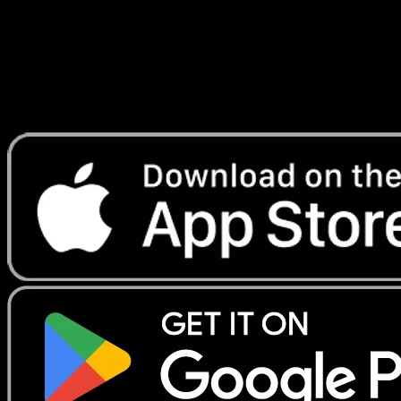
Lade Eyevo, um Karten sofort zu scannen und
Preise zu verfolgen.
Erhalte Live-Preise, Sammlungstools und schnelle Scans.
Öffne genau diese Karte in der App oder lade Eyevo jetzt
herunter.