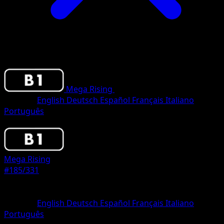
Mega Rising
•
#185/331
•
One Diamond
Sprache
English
Deutsch
Español
Français
Italiano
Português
Pokemon
Basic
Mega Rising
#185/331
Seltenheit
One Diamond
Sprache
English
Deutsch
Español
Français
Italiano
Português