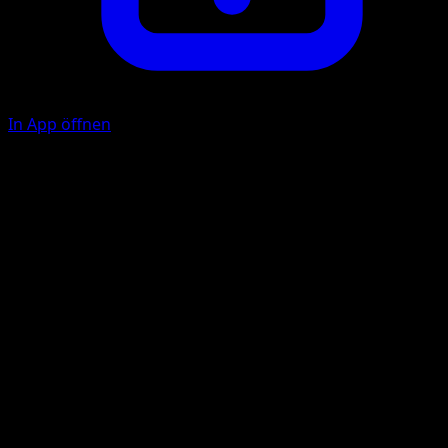
In App öffnen
Tail Smash
C
40
Flip a coin. If tails, this attack does nothing.
Illustrator
Kagemaru Himeno
HP
60
Rückzug
Schwäche
Fighting +20