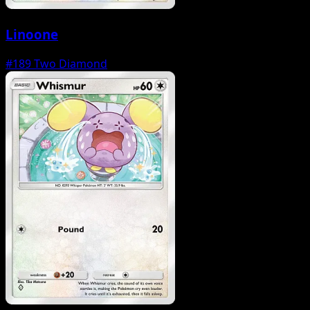
Linoone
#189
Two Diamond