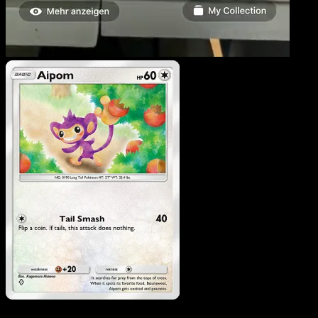
Aipom
·
Mega Rising
#18