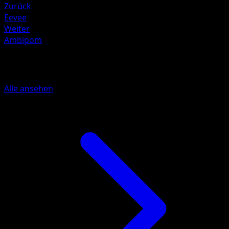
Zurück
Eevee
Weiter
Ambipom
Mehr aus Mega Rising
Alle ansehen