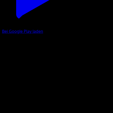
Bei Google Play laden
Aipom
Mega Rising
Pokémon TCG Pocket
#185
One Diamond
Kagemaru Himeno
Pokemon
Basic