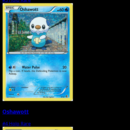
Oshawott
#4
Holo Rare