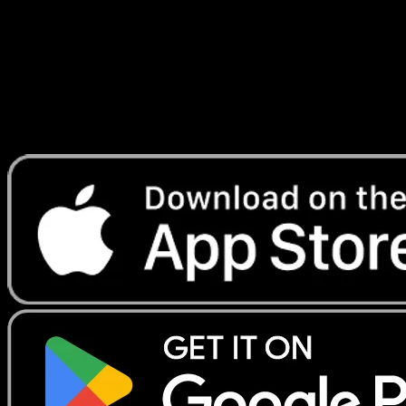
Lade Eyevo, um Karten sofort zu scannen und
Preise zu verfolgen.
Erhalte Live-Preise, Sammlungstools und schnelle Scans.
Öffne genau diese Karte in der App oder lade Eyevo jetzt
herunter.