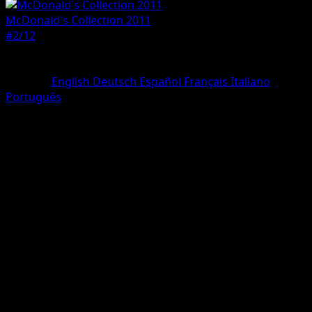
McDonald's Collection 2011
#2/12
Seltenheit
Holo Rare
Sprache
English
Deutsch
Español
Français
Italiano
Português