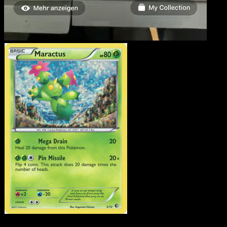
Maractus
·
McDonald's
Collection 2011
#2