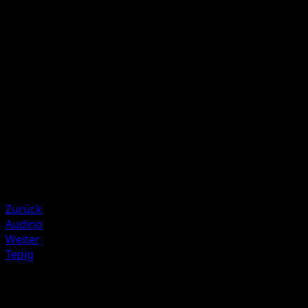
Heal 20 damage from this Pokémon.
Pin Missile
20×
Flip 4 coins. This attack does 20 damage times the numbe
of heads.
Illustrator
Kagemaru Himeno
HP
80
Rückzug
Zurück
Audino
Weiter
Tepig
Mehr aus McDonald's Collection 201