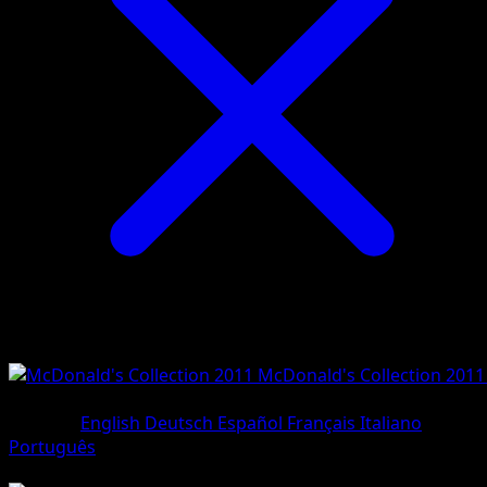
McDonald's Collection 2011
#2/12
•
Holo Rare
Sprache
English
Deutsch
Español
Français
Italiano
Português
Pokemon
Basic