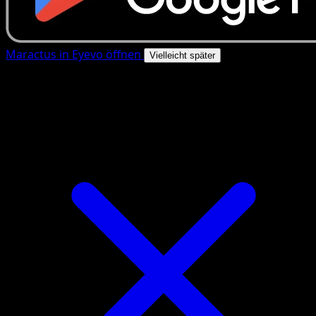
Maractus in Eyevo öffnen
Vielleicht später
4.8★
|
50k+ Downloads
|
Kostenlos
Maractus