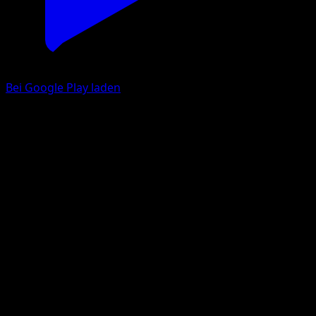
Bei Google Play laden
Maractus
McDonald's Collection 2011
McDonald's Collection
#2
Holo Rare
Kagemaru Himeno
Pokemon
Basic