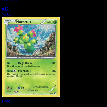
#12
$3.66
Holo