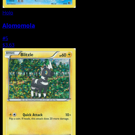
Holo
Alomomola
#5
$3.63