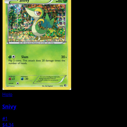
Holo
Snivy
#1
$4.34