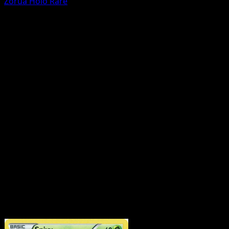
Zorua
Holo Rare
Alle Karten (12)
Set FAQ
Wie viele Karten sind in McDonald's Collection 2011?
McDonald's Collection 2011 enthält 12 Karten, davon 12
offiziell gedruckte Karten.
Wo finde ich die wertvollsten McDonald's Collection
2011-Karten?
Nutze den Preis-Guide oder die Top-5-
Seite, um die höchsten Marktpreise für dieses Set zu
sehen.
Kann ich McDonald's Collection 2011-Karten nach
Seltenheit oder Typ durchsuchen?
Ja - nutze die
Schnelllinks oben, um nach Seltenheit oder Typ zu
filtern.