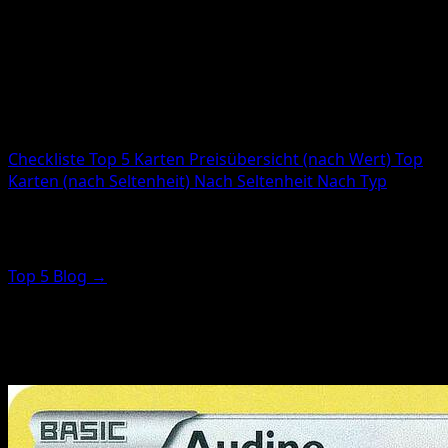
Karten gesamt
12
Gedruckt
12
Code
MCD11
Checkliste
Top 5 Karten
Preisübersicht (nach Wert)
Top
Karten (nach Seltenheit)
Nach Seltenheit
Nach Typ
Top Karten (Seltenheits-Highlights)
Top 5 Blog →
Diese Karten sind nach Seltenheits-Score (nicht Preis)
sortiert. Für die wertvollsten Karten nutze den Preis-
Guide.