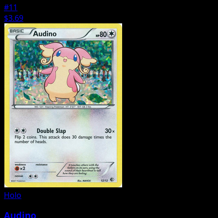
#11
$3.69
Holo
Audino