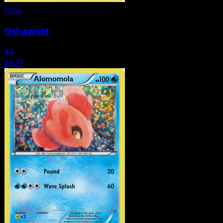
Holo
Oshawott
#4
$6.77