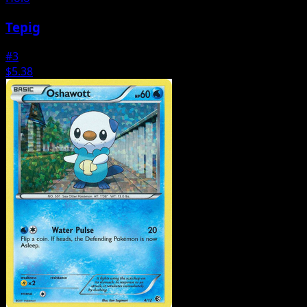
Tepig
#3
$5.38