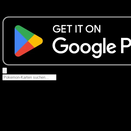
Suche nach Pokemon-Namen, Set-Namen oder Kartentyp