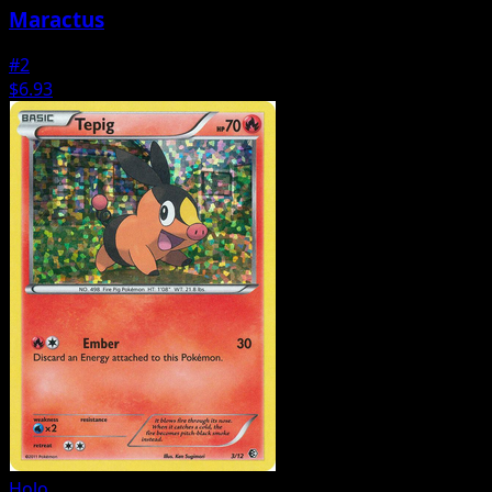
Maractus
#2
$6.93
Holo