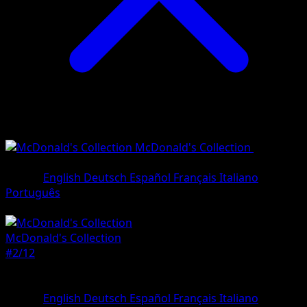
McDonald's Collection
•
#2/12
•
Holo Rare
Lingua
English
Deutsch
Español
Français
Italiano
Português
Pokemon
Basic
McDonald's Collection
#2/12
Rarità
Holo Rare
Lingua
English
Deutsch
Español
Français
Italiano