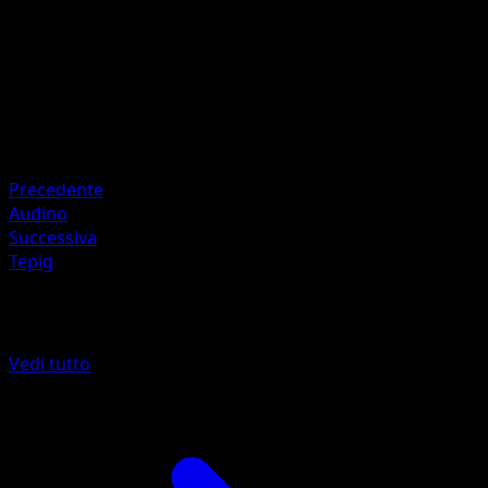
Flip 4 coins. This attack does 20 damage times the numbe
of heads.
Artista
Kagemaru Himeno
HP
80
Ritirata
Precedente
Audino
Successiva
Tepig
Altro da McDonald's Collection
Vedi tutto