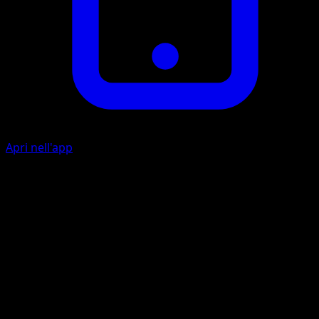
Apri nell'app
Mega Drain
20
Heal 20 damage from this Pokémon.
Pin Missile
20×