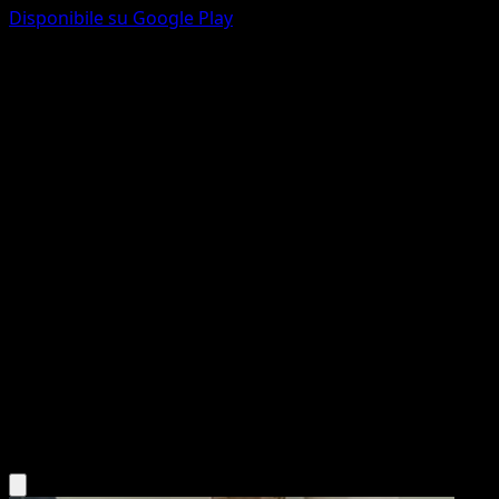
Disponibile su Google Play
Maractus
McDonald's Collection
McDonald's Collection
#2
Holo Rare
Kagemaru Himeno
Pokemon
Basic
Grass
Scarica l'app Eyevo