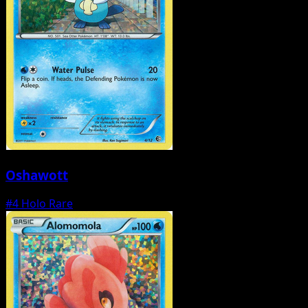
Oshawott
#4
Holo Rare