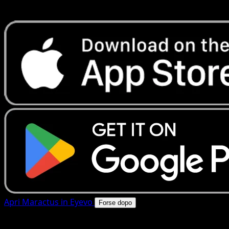
rapide. Apri questa carta nell'app o scarica ora.
Apri Maractus in Eyevo
Forse dopo
4.8★
|
50k+ download
|
Gratis