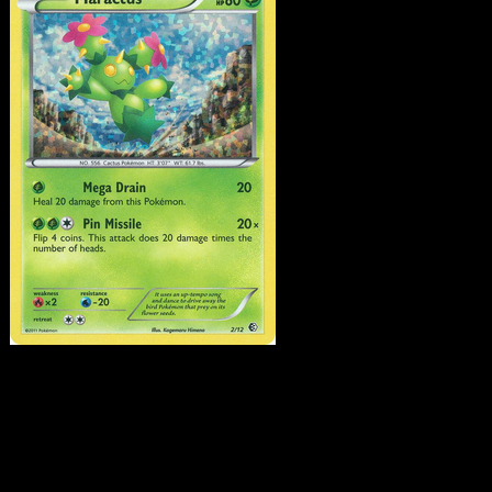
Maractus
·
McDonald's
Collection
#2
Scarica Eyevo per scansionare carte all'istante 
seguire i prezzi.
Ottieni prezzi live, strumenti per la collezione e scansioni