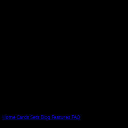
Nessun risultato
Prova con nomi Pokemon, nomi dei set o tipi di carta.
Lingua
Home
Cards
Sets
Blog
Features
FAQ