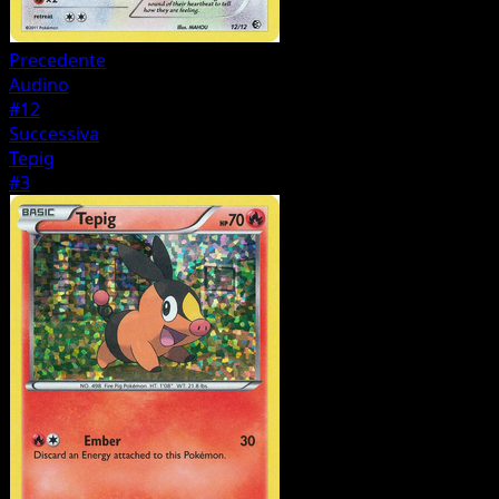
Precedente
Audino
#12
Successiva
Tepig
#3