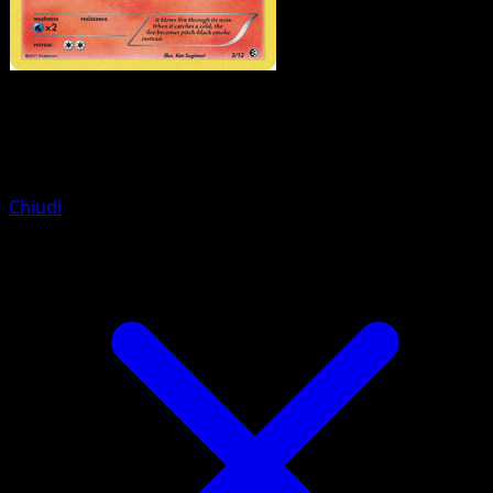
Pokemon
Basic
Maractus
Chiudi