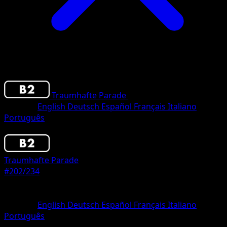
Traumhafte Parade
•
#202/234
•
Two Star
Sprache
English
Deutsch
Español
Français
Italiano
Português
Pokemon
Basic
Traumhafte Parade
#202/234
Seltenheit
Two Star
Sprache
English
Deutsch
Español
Français
Italiano
Português