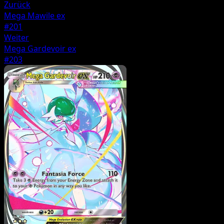
Zurück
Mega Mawile ex
#201
Weiter
Mega Gardevoir ex
#203