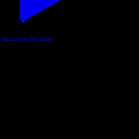
Bei Google Play laden
Mega Kangaskhan ex
Traumhafte Parade
Pokémon‑Sammelkartenspiel‑Pocket
#202
Two Star
hncl
Pokemon
Basic