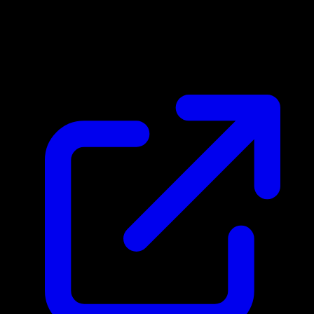
Marktpreis
N/A
Live