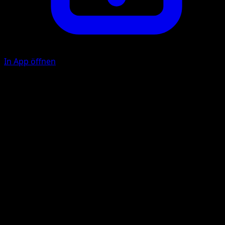
In App öffnen
Double-Punching Family
C
C
C
80
This attack is used twice in a row. The second attack does
40 damage. (If the first attack Knocks Out your opponent'
Active Pokémon, the second attack is used after your
opponent chooses a new Active Pokémon.)
Illustrator
hncl
HP
180