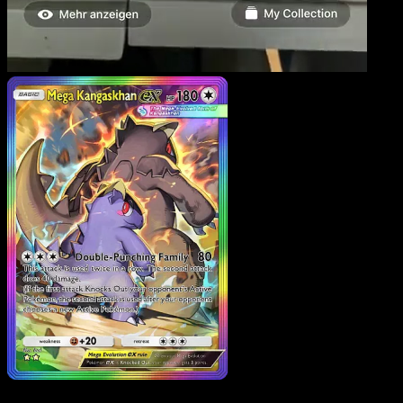
Mega Kangaskhan ex
·
Traumhafte Parade
#202