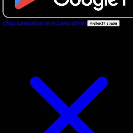
Mega Kangaskhan ex in Eyevo öffnen
Vielleicht später
4.8★
|
50k+ Downloads
|
Kostenlos
Mega Kangaskhan ex