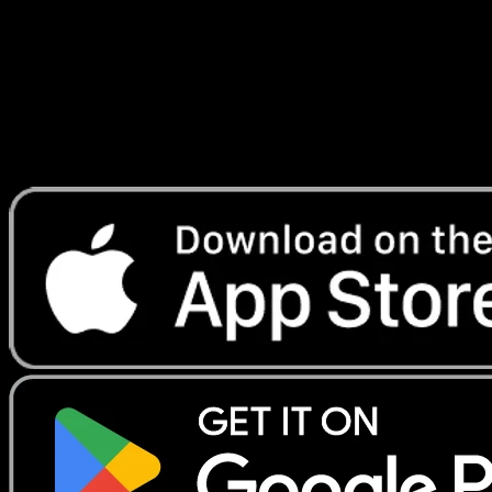
Lade Eyevo, um Karten sofort zu scannen und
Preise zu verfolgen.
Erhalte Live-Preise, Sammlungstools und schnelle Scans.
Öffne genau diese Karte in der App oder lade Eyevo jetzt
herunter.