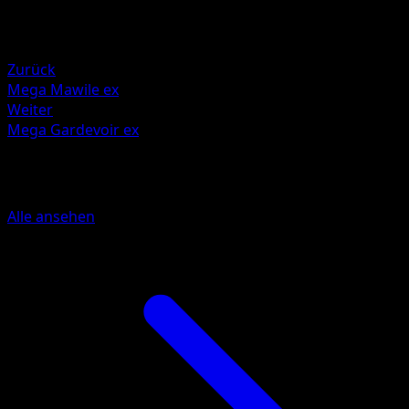
Rückzug
Schwäche
Fighting +20
Zurück
Mega Mawile ex
Weiter
Mega Gardevoir ex
Mehr aus Traumhafte Parade
Alle ansehen