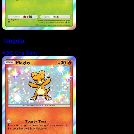
Tangela
#205
One Shiny