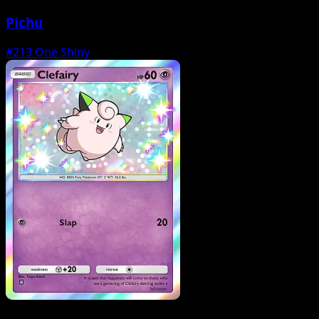
Pichu
#213
One Shiny