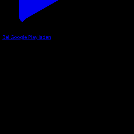
Bei Google Play laden
Mantyke
Traumhafte Parade
Pokémon‑Sammelkartenspiel‑Pocket
#210
One Shiny
Taiga Kasai
Pokemon
Basic