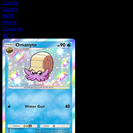
Zurück
Seadra
#209
Weiter
Omanyte
#211