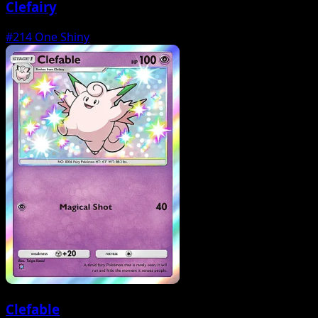
Clefairy
#214
One Shiny
Clefable