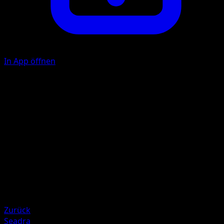
In App öffnen
Splashy Toss
Take a {W} Energy from your Energy Zone and attach it to
of your Benched Basic Pokémon.
Illustrator
Taiga Kasai
HP
30
Rückzug
Schwäche
Colorless +20
Zurück
Seadra