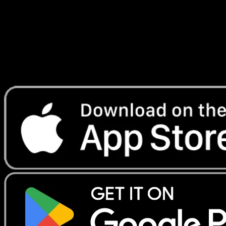
Lade Eyevo, um Karten sofort zu scannen und
Preise zu verfolgen.
Erhalte Live-Preise, Sammlungstools und schnelle Scans.
Öffne genau diese Karte in der App oder lade Eyevo jetzt
herunter.