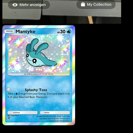
Mantyke
·
Traumhafte
Parade
#210