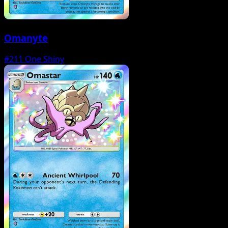
Omanyte
#211
One Shiny