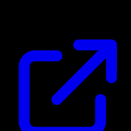
Marktpreis
N/A
Live