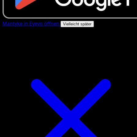
Mantyke in Eyevo öffnen
Vielleicht später
4.8★
|
50k+ Downloads
|
Kostenlos
Mantyke