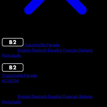
Traumhafte Parade
•
#210/234
•
One Shiny
Sprache
English
Deutsch
Español
Français
Italiano
Português
Pokemon
Basic
Traumhafte Parade
#210/234
Seltenheit
One Shiny
Sprache
English
Deutsch
Español
Français
Italiano
Português