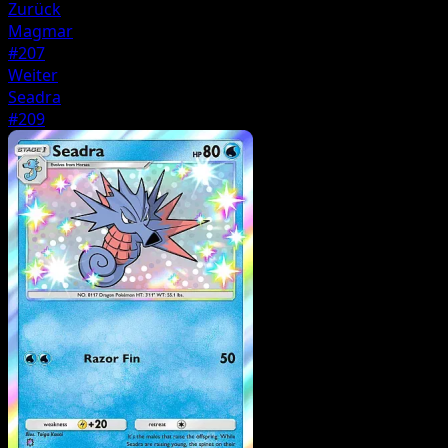
Zurück
Magmar
#207
Weiter
Seadra
#209