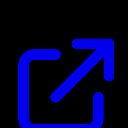
Marktpreis
N/A
Live