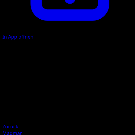
In App öffnen
Hook
W
30
Illustrator
Taiga Kasai
HP
50
Rückzug
Schwäche
Lightning +20
Zurück
Magmar