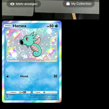
Horsea
·
Traumhafte
Parade
#208