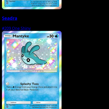
Seadra
#209
One Shiny