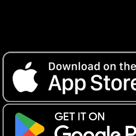
Lade Eyevo, um Karten sofort zu scannen und
Preise zu verfolgen.
Erhalte Live-Preise, Sammlungstools und schnelle Scans.
Öffne genau diese Karte in der App oder lade Eyevo jetzt
herunter.