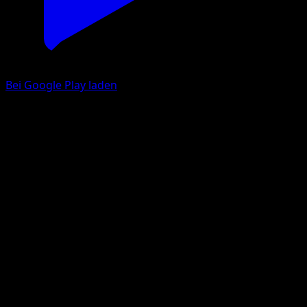
Bei Google Play laden
Horsea
Traumhafte Parade
Pokémon‑Sammelkartenspiel‑Pocket
#208
One Shiny
Taiga Kasai
Pokemon
Basic