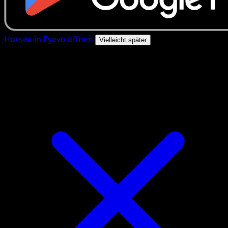
Horsea in Eyevo öffnen
Vielleicht später
4.8★
|
50k+ Downloads
|
Kostenlos
Horsea