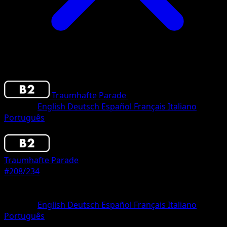
Traumhafte Parade
•
#208/234
•
One Shiny
Sprache
English
Deutsch
Español
Français
Italiano
Português
Pokemon
Basic
Traumhafte Parade
#208/234
Seltenheit
One Shiny
Sprache
English
Deutsch
Español
Français
Italiano
Português