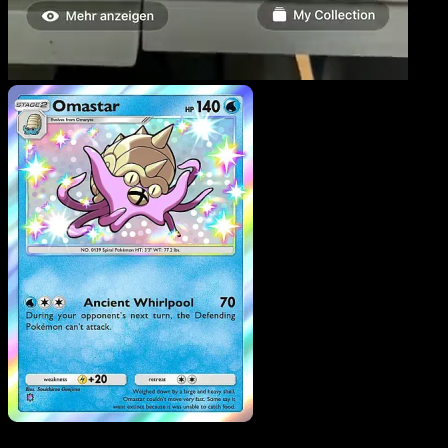
Omastar
·
Traumhafte
Parade
#212