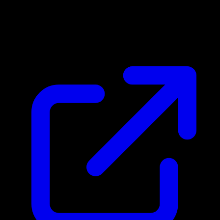
Marktpreis
N/A
Live