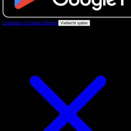
Omastar in Eyevo öffnen
Vielleicht später
4.8★
|
50k+ Downloads
|
Kostenlos
Omastar