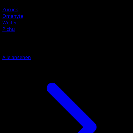
Lightning +20
Zurück
Omanyte
Weiter
Pichu
Mehr aus Traumhafte Parade
Alle ansehen