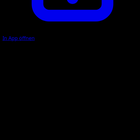
In App öffnen
Ancient Whirlpool
W
C
C
70
During your opponent's next turn, the Defending
Pokémon can't attack.
Illustrator
Souichirou Gunjima
HP
140
Rückzug
Schwäche