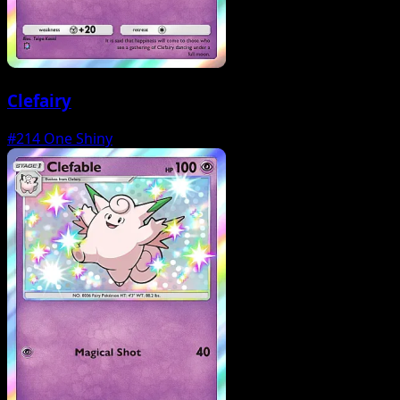
Clefairy
#214
One Shiny