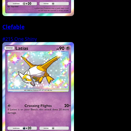
Clefable
#215
One Shiny