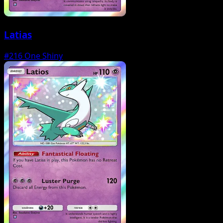
Latias
#216
One Shiny