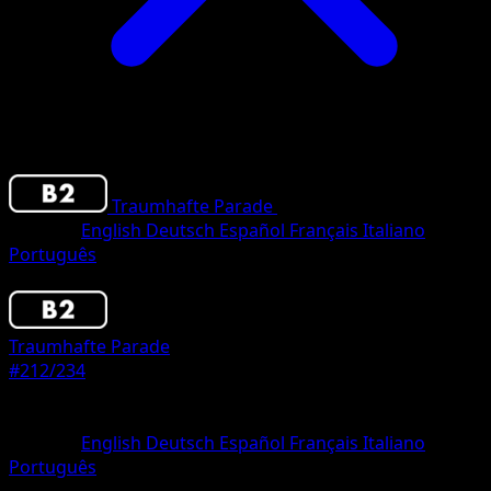
Traumhafte Parade
•
#212/234
•
One Shiny
Sprache
English
Deutsch
Español
Français
Italiano
Português
Pokemon
Stage2
Traumhafte Parade
#212/234
Seltenheit
One Shiny
Sprache
English
Deutsch
Español
Français
Italiano
Português