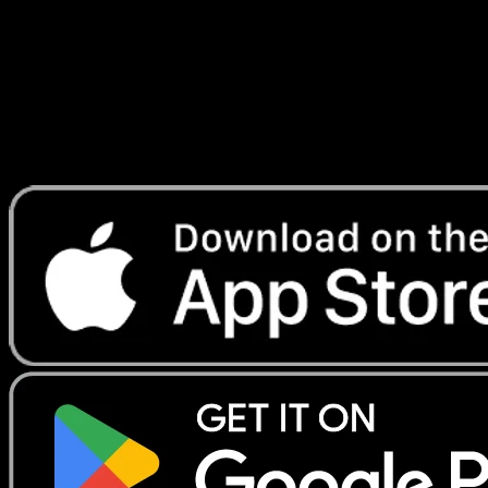
Lade Eyevo, um Karten sofort zu scannen und
Preise zu verfolgen.
Erhalte Live-Preise, Sammlungstools und schnelle Scans.
Öffne genau diese Karte in der App oder lade Eyevo jetzt
herunter.