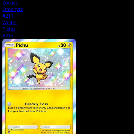
Zurück
Omanyte
#211
Weiter
Pichu
#213