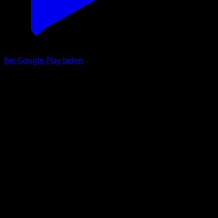
Bei Google Play laden
Omastar
Traumhafte Parade
Pokémon‑Sammelkartenspiel‑Pocket
#212
One Shiny
Souichirou Gunjima
Pokemon
Stage2