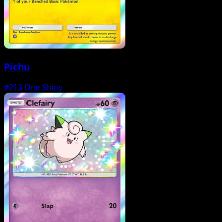
Pichu
#213
One Shiny