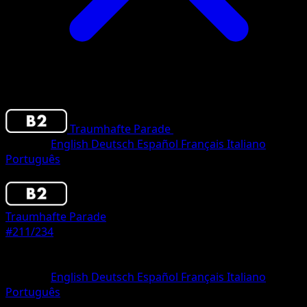
Traumhafte Parade
•
#211/234
•
One Shiny
Sprache
English
Deutsch
Español
Français
Italiano
Português
Pokemon
Stage1
Traumhafte Parade
#211/234
Seltenheit
One Shiny
Sprache
English
Deutsch
Español
Français
Italiano
Português