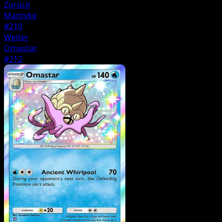
Zurück
Mantyke
#210
Weiter
Omastar
#212