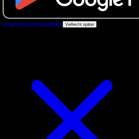
Omanyte in Eyevo öffnen
Vielleicht später
4.8★
|
50k+ Downloads
|
Kostenlos
Omanyte