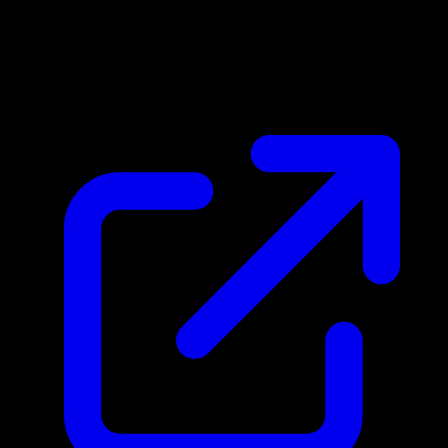
Marktpreis
N/A
Live