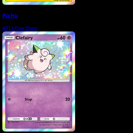
Pichu
#213
One Shiny