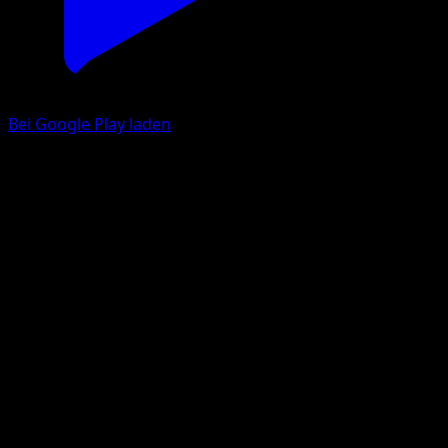
Bei Google Play laden
Omanyte
Traumhafte Parade
Pokémon‑Sammelkartenspiel‑Pocket
#211
One Shiny
Souichirou Gunjima
Pokemon
Stage1