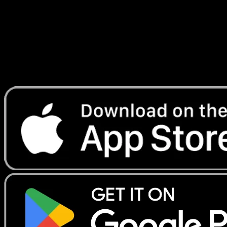
Lade Eyevo, um Karten sofort zu scannen und
Preise zu verfolgen.
Erhalte Live-Preise, Sammlungstools und schnelle Scans.
Öffne genau diese Karte in der App oder lade Eyevo jetzt
herunter.