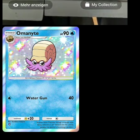
Omanyte
·
Traumhafte
Parade
#211