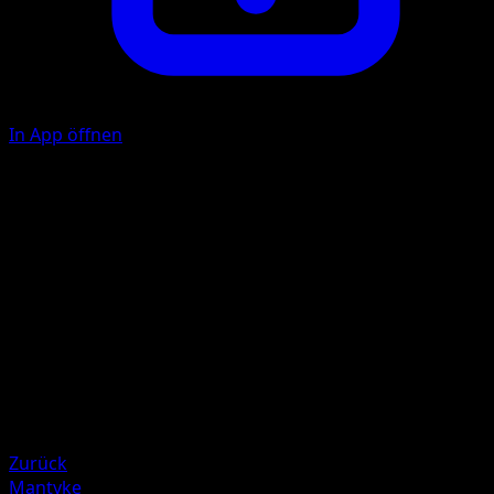
In App öffnen
Water Gun
W
40
Illustrator
Souichirou Gunjima
HP
90
Rückzug
Schwäche
Lightning +20
Zurück
Mantyke