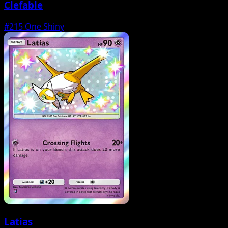
Clefable
#215
One Shiny
Latias