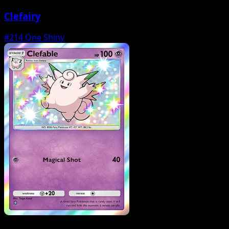
Clefairy
#214
One Shiny