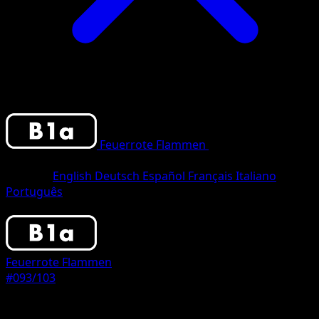
Feuerrote Flammen
•
#093/103
•
One
Shiny
Sprache
English
Deutsch
Español
Français
Italiano
Português
Pokemon
Stage1
Feuerrote Flammen
#093/103
Seltenheit
One Shiny