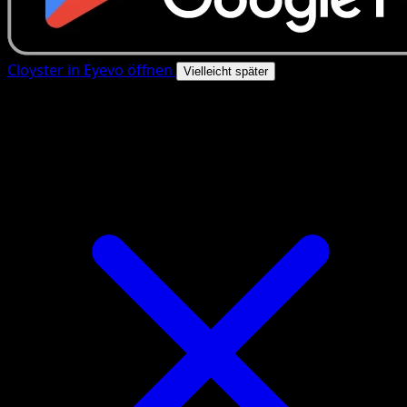
Cloyster in Eyevo öffnen
Vielleicht später
4.8★
|
50k+ Downloads
|
Kostenlos
Cloyster