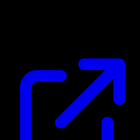
Marktpreis
N/A
Live