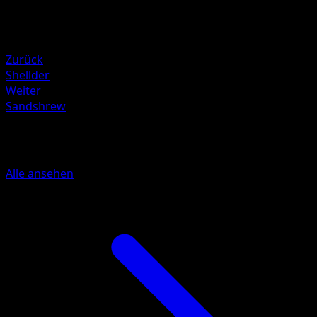
Rückzug
Schwäche
Lightning +20
Zurück
Shellder
Weiter
Sandshrew
Mehr aus Feuerrote Flammen
Alle ansehen