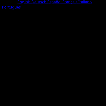
Sprache
English
Deutsch
Español
Français
Italiano
Português