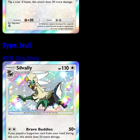
Type: Null
#096
One Shiny