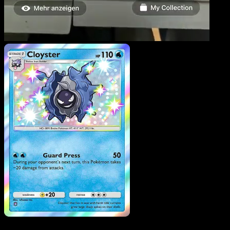
Cloyster
·
Feuerrote
Flammen
#093