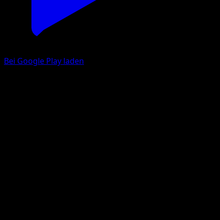
Bei Google Play laden
Cloyster
Feuerrote Flammen
Pokémon‑Sammelkartenspiel‑Pocket
#093
One Shiny
whomor Inc.
Pokemon
Stage1