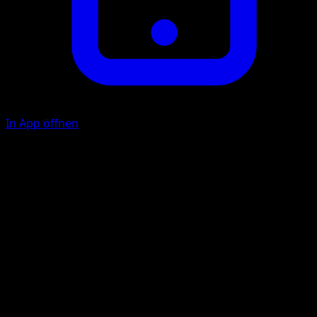
In App öffnen
Guard Press
W
W
50
During your opponent's next turn, this Pokémon takes −2
damage from attacks.
Illustrator
whomor Inc.
HP
110