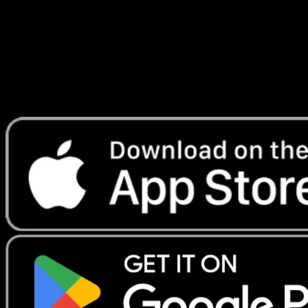
Lade Eyevo, um Karten sofort zu scannen und
Preise zu verfolgen.
Erhalte Live-Preise, Sammlungstools und schnelle Scans.
Öffne genau diese Karte in der App oder lade Eyevo jetzt
herunter.