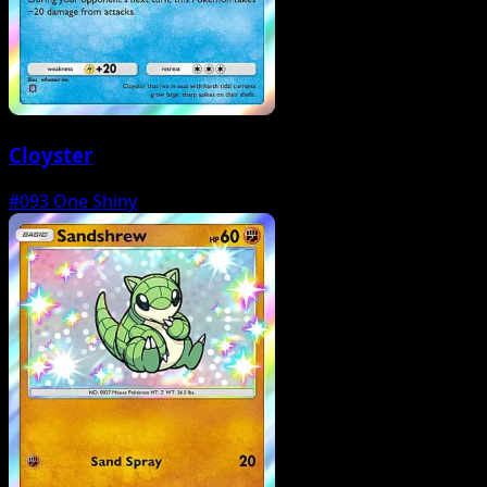
Cloyster
#093
One Shiny