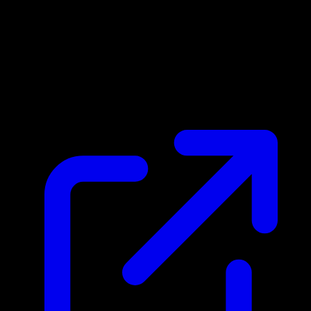
Marktpreis
N/A
Live