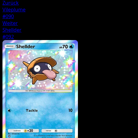
Zurück
Vileplume
#090
Weiter
Shellder
#092