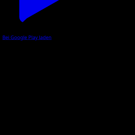
Bei Google Play laden
Charizard
Feuerrote Flammen
Pokémon‑Sammelkartenspiel‑Pocket
#091
One Shiny
Taiga Kasai
Pokemon
Stage2