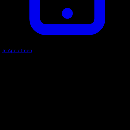
In App öffnen
Inferno Onrush
F
F
F
C
150
This Pokémon also does 30 damage to itself.
Illustrator
Taiga Kasai
HP
150
Rückzug