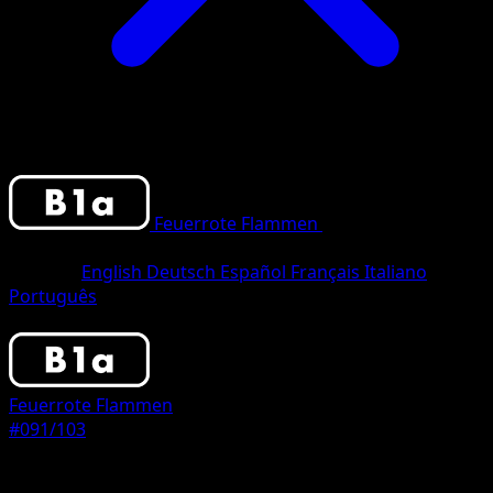
Feuerrote Flammen
•
#091/103
•
One
Shiny
Sprache
English
Deutsch
Español
Français
Italiano
Português
Pokemon
Stage2
Feuerrote Flammen
#091/103
Seltenheit
One Shiny