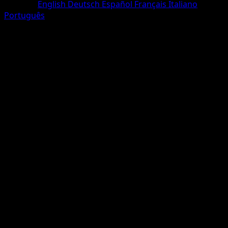
Sprache
English
Deutsch
Español
Français
Italiano
Português