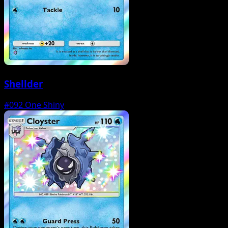
Shellder
#092
One Shiny