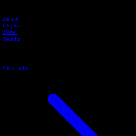
Schwäche
Water +20
Zurück
Vileplume
Weiter
Shellder
Mehr aus Feuerrote Flammen
Alle ansehen