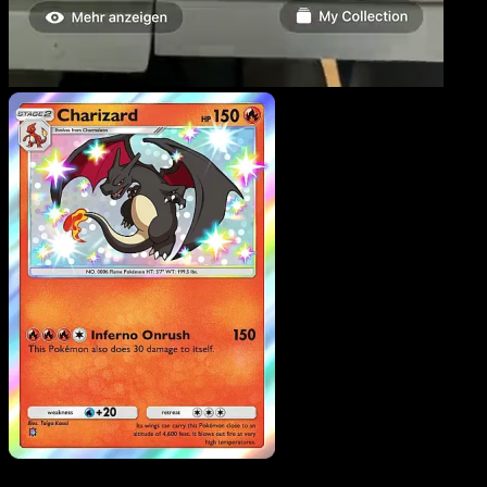
Charizard
·
Feuerrote
Flammen
#091