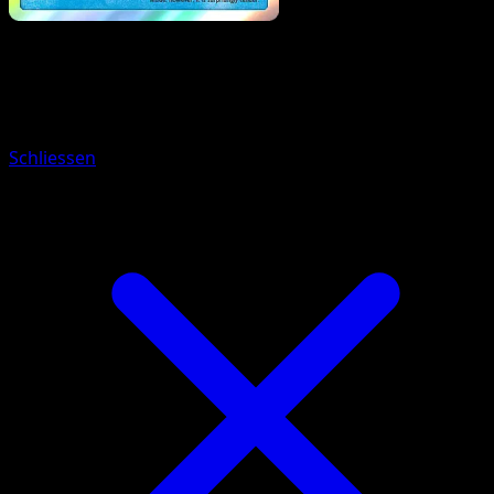
Pokemon
Stage2
Charizard
Schliessen