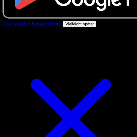
Charizard in Eyevo öffnen
Vielleicht später
4.8★
|
50k+ Downloads
|
Kostenlos
Charizard