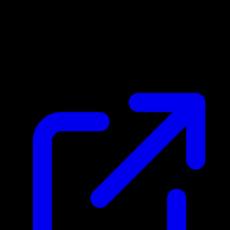
Marktpreis
N/A
Live