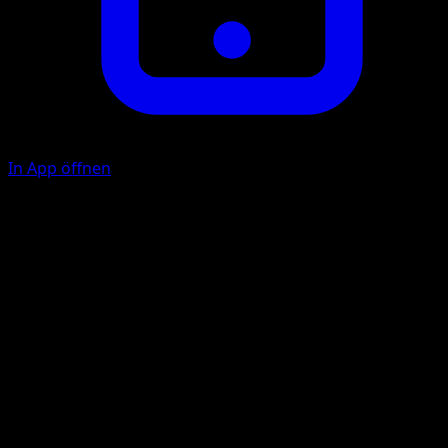
In App öffnen
Silberkanone
M
M
40+
Wenn das Aktive Pokémon deines Gegners eine Fähigkeit
hat, fügt diese Attacke 40 Schadenspunkte mehr zu.
Illustrator
Kuroimori
HP
90