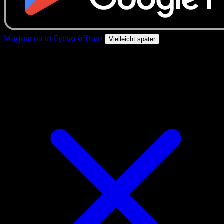
Magearna in Eyevo öffnen
Vielleicht später
4.8★
|
50k+ Downloads
|
Kostenlos
Magearna