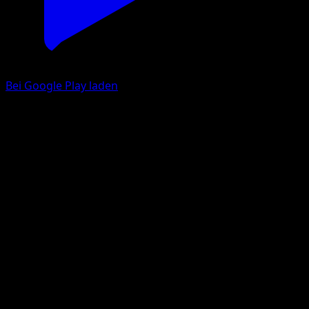
Bei Google Play laden
Magearna
Hüter des Firmaments
Pokémon‑Sammelkartenspiel‑Pocket
#175
Une Étoile
Kuroimori
Pokémon
Basis