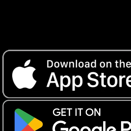
Lade Eyevo, um Karten sofort zu scannen und
Preise zu verfolgen.
Erhalte Live-Preise, Sammlungstools und schnelle Scans.
Öffne genau diese Karte in der App oder lade Eyevo jetzt
herunter.