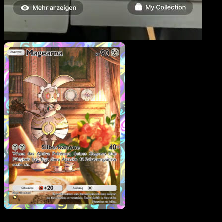
Magearna
·
Hüter des
Firmaments
#175