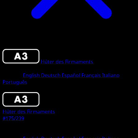
Hüter des Firmaments
•
#175/239
•
Une
Étoile
Sprache
English
Deutsch
Español
Français
Italiano
Português
Pokémon
Basis
Hüter des Firmaments
#175/239
Seltenheit
Une Étoile