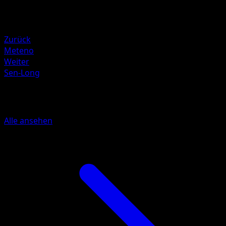
Rückzug
Schwäche
Feuer +20
Zurück
Meteno
Weiter
Sen-Long
Mehr aus Hüter des Firmaments
Alle ansehen