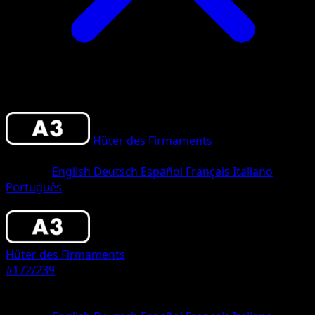
Hüter des Firmaments
•
#172/239
•
Une
Étoile
Sprache
English
Deutsch
Español
Français
Italiano
Português
Pokémon
Basis
Hüter des Firmaments
#172/239
Seltenheit
Une Étoile