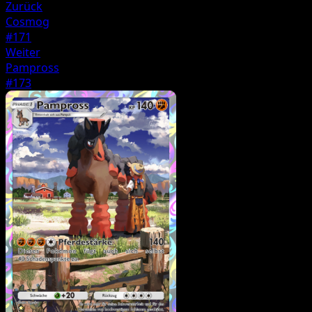
Zurück
Cosmog
#171
Weiter
Pampross
#173