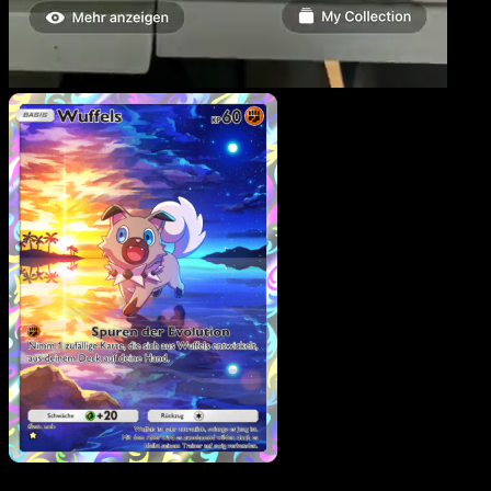
Wuffels
·
Hüter des
Firmaments
#172