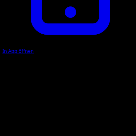
In App öffnen
Spuren der Evolution
K
Nimm 1 zufällige Karte, die sich aus Wuffels entwickelt, au
deinem Deck auf deine Hand.
Illustrator
mele
HP
60
Rückzug