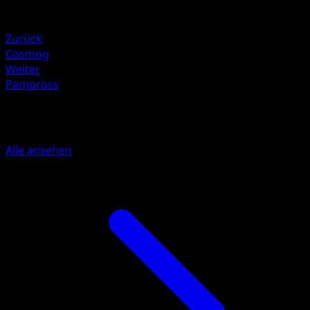
Schwäche
Pflanze +20
Zurück
Cosmog
Weiter
Pampross
Mehr aus Hüter des Firmaments
Alle ansehen