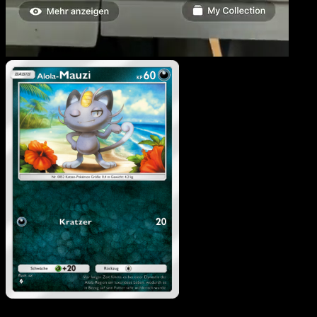
Alola-Mauzi
·
Hüter des
Firmaments
#108