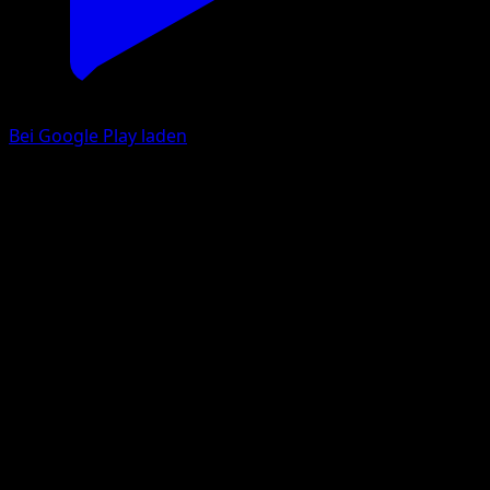
Bei Google Play laden
Alola-Mauzi
Hüter des Firmaments
Pokémon‑Sammelkartenspiel‑Pocket
#108
Une Diamant
sui
Pokémon
Basis