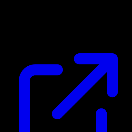
Marktpreis
N/A
Live