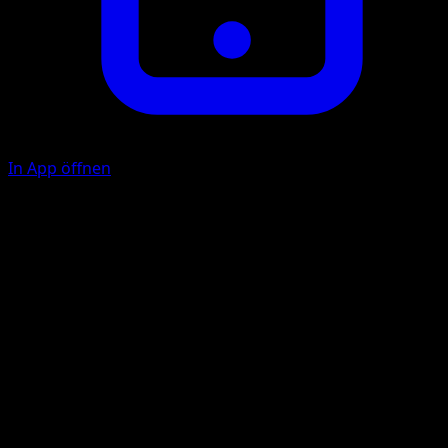
In App öffnen
Kratzer
U
20
Illustrator
sui
HP
60
Rückzug
Schwäche
Pflanze +20