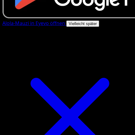
Alola-Mauzi in Eyevo öffnen
Vielleicht später
4.8★
|
50k+ Downloads
|
Kostenlos
Alola-Mauzi