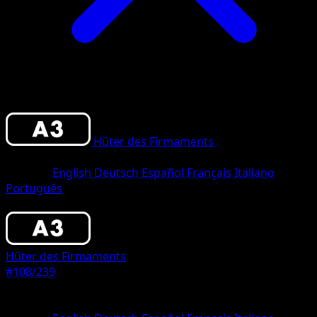
Hüter des Firmaments
•
#108/239
•
Une
Diamant
Sprache
English
Deutsch
Español
Français
Italiano
Português
Pokémon
Basis
Hüter des Firmaments
#108/239
Seltenheit
Une Diamant