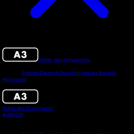
Hüter des Firmaments
•
#109/239
•
Trois
Diamant
Sprache
English
Deutsch
Español
Français
Italiano
Português
Pokémon
Rang 1
Hüter des Firmaments
#109/239
Seltenheit
Trois Diamant