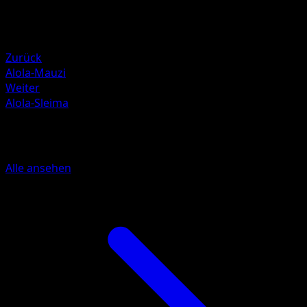
Rückzug
Schwäche
Pflanze +20
Zurück
Alola-Mauzi
Weiter
Alola-Sleima
Mehr aus Hüter des Firmaments
Alle ansehen