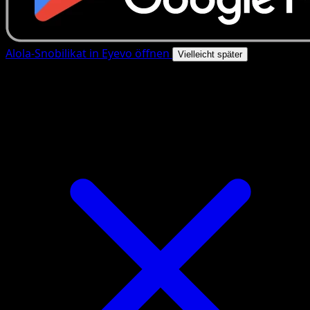
Alola-Snobilikat in Eyevo öffnen
Vielleicht später
4.8★
|
50k+ Downloads
|
Kostenlos
Alola-Snobilikat