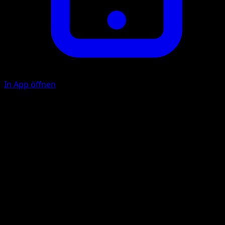
In App öffnen
Ability
Fur Coat
Klauenschlitzer
U
F
50
Illustrator
kirisAki
HP
100