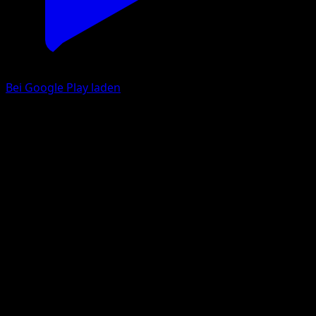
Bei Google Play laden
Alola-Snobilikat
Hüter des Firmaments
Pokémon‑Sammelkartenspiel‑Pocket
#109
Trois Diamant
kirisAki
Pokémon
Rang 1