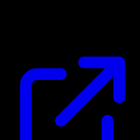
Marktpreis
N/A
Live