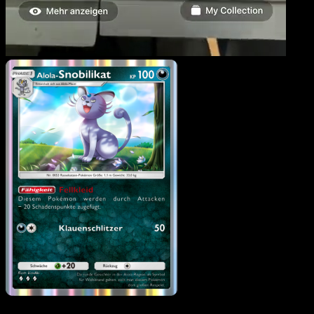
Alola-Snobilikat
·
Hüter
des Firmaments
#109