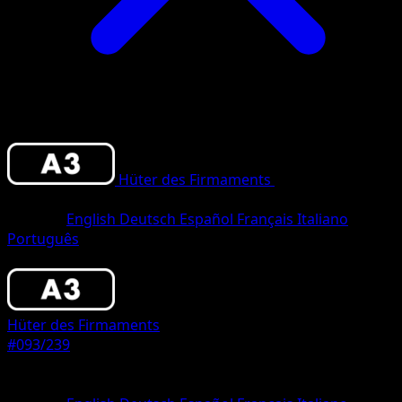
Hüter des Firmaments
•
#093/239
•
Une
Diamant
Sprache
English
Deutsch
Español
Français
Italiano
Português
Pokémon
Basis
Hüter des Firmaments
#093/239
Seltenheit
Une Diamant