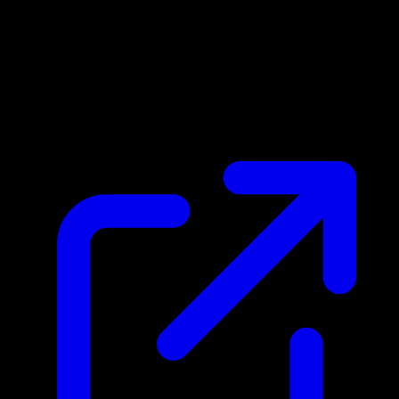
Marktpreis
N/A
Live