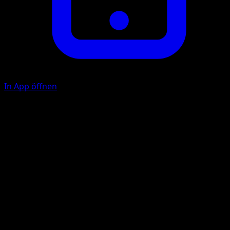
In App öffnen
Kratzer
F
10
Illustrator
Tomokazu Komiya
HP
60
Rückzug
Schwäche
Pflanze +20