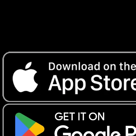
Lade Eyevo, um Karten sofort zu scannen und
Preise zu verfolgen.
Erhalte Live-Preise, Sammlungstools und schnelle Scans.
Öffne genau diese Karte in der App oder lade Eyevo jetzt
herunter.