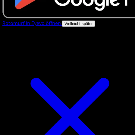
Rotomurf in Eyevo öffnen
Vielleicht später
4.8★
|
50k+ Downloads
|
Kostenlos
Rotomurf