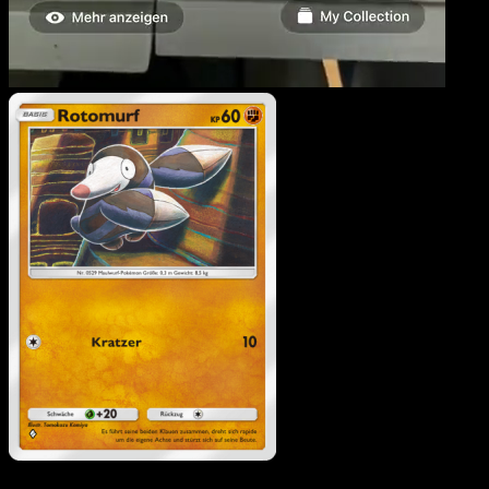
Rotomurf
·
Hüter des
Firmaments
#093