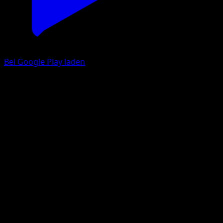
Bei Google Play laden
Rotomurf
Hüter des Firmaments
Pokémon‑Sammelkartenspiel‑Pocket
#093
Une Diamant
Tomokazu Komiya
Pokémon
Basis