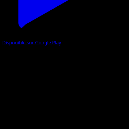
Disponible sur Google Play
Rototaupe
Gardiens Astraux
Jeu de Cartes à Collectionner Pokémon Pocket
#093
Un Diamant
Tomokazu Komiya
Pokémon