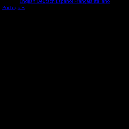
Langue
English
Deutsch
Español
Français
Italiano
Português