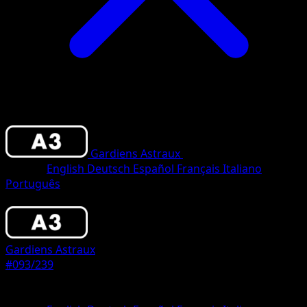
Gardiens Astraux
•
#093/239
•
Un Diaman
Langue
English
Deutsch
Español
Français
Italiano
Português
Pokémon
Base
Gardiens Astraux
#093/239
Rarete
Un Diamant