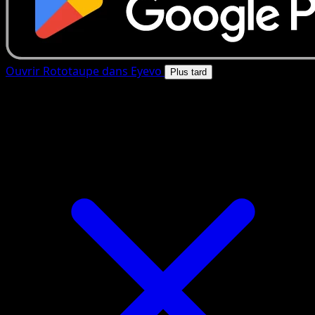
Ouvrir Rototaupe dans Eyevo
Plus tard
4.8★
|
50k+ telechargements
|
Gratuit
Rototaupe