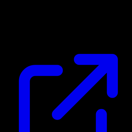
Prix du marche
N/A
Live