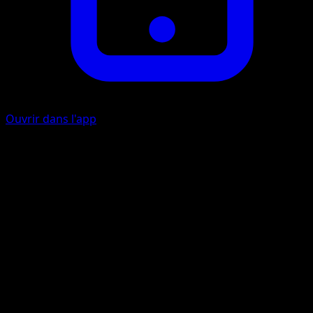
Ouvrir dans l'app
Griffe
I
10
Artiste
Tomokazu Komiya
HP
60
Retraite
Faiblesse
Plante +20