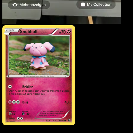
Snubbull
·
TURBOstart
#98