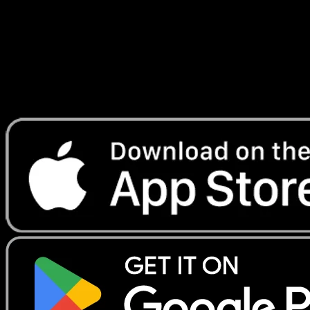
Lade Eyevo, um Karten sofort zu scannen und
Preise zu verfolgen.
Erhalte Live-Preise, Sammlungstools und schnelle Scans.
Öffne genau diese Karte in der App oder lade Eyevo jetzt
herunter.