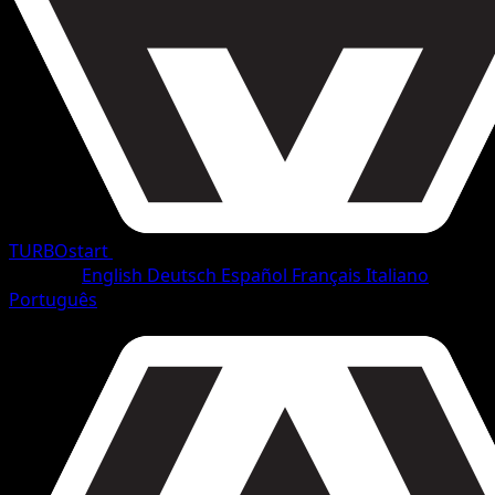
TURBOstart
•
#98/165
•
Häufig
Sprache
English
Deutsch
Español
Français
Italiano
Português
Pokémon
Basis