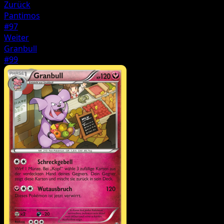
Zurück
Pantimos
#97
Weiter
Granbull
#99