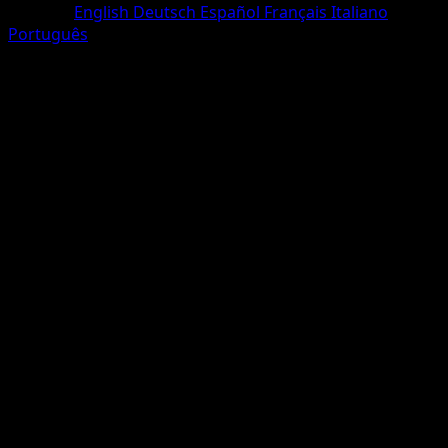
Sprache
English
Deutsch
Español
Français
Italiano
Português