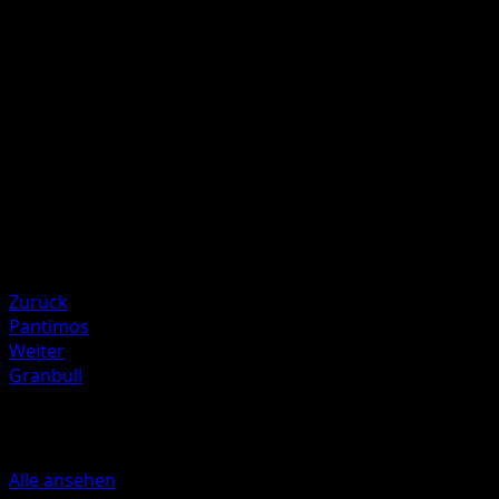
F
F
F
40
Illustrator
Yuka Morii
HP
70
Rückzug
Schwäche
Metall ×2
Resistenz
Darkness -20
Zurück
Pantimos
Weiter
Granbull
Mehr aus TURBOstart
Alle ansehen