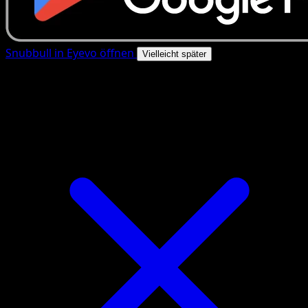
Snubbull in Eyevo öffnen
Vielleicht später
4.8★
|
50k+ Downloads
|
Kostenlos
Snubbull