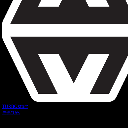
TURBOstart
#98/165
Seltenheit
Häufig