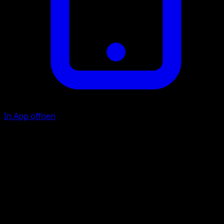
In App öffnen
Brüller
F
Dein Gegner tauscht sein Aktives Pokémon gegen 1
Pokémon auf seiner Bank aus.
Biss