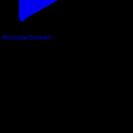
Bei Google Play laden
Snubbull
TURBOstart
XY
#98
Häufig
Yuka Morii
Pokémon
Basis