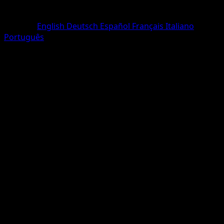
Seltenheit
Ungewöhnlich
Sprache
English
Deutsch
Español
Français
Italiano
Português