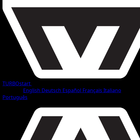
TURBOstart
•
#99/165
•
Ungewöhnlich
Sprache
English
Deutsch
Español
Français
Italiano
Português
Pokémon
Rang 1