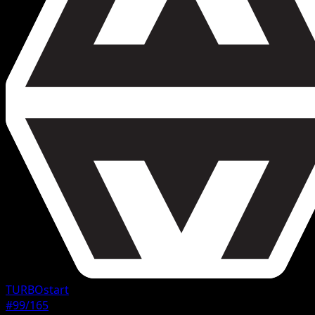
TURBOstart
#99/165