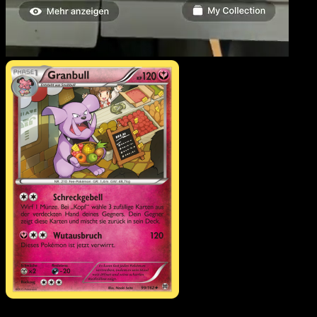
Granbull
·
TURBOstart
#99