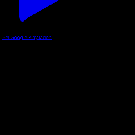
Bei Google Play laden
Granbull
TURBOstart
XY
#99
Ungewöhnlich
Naoki Saito
Pokémon
Rang 1