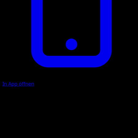
In App öffnen
Schreckgebell
F
F
Wirf 1 Münze. Bei "Kopf" wähle 3 zufällige Karten aus der
verdeckten Hand deines Gegners. Dein Gegner zeigt dies
Karten und mischt sie zurück in sein Deck.