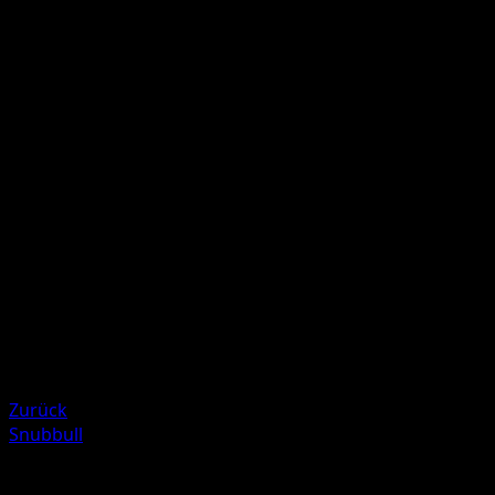
Wutausbruch
F
F
F
120
Dieses Pokémon ist jetzt verwirrt.
Illustrator
Naoki Saito
HP
120
Rückzug
Schwäche
Metall ×2
Resistenz
Darkness -20
Zurück
Snubbull
Mehr aus TURBOstart