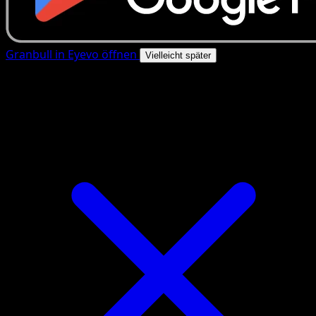
Granbull in Eyevo öffnen
Vielleicht später
4.8★
|
50k+ Downloads
|
Kostenlos
Granbull