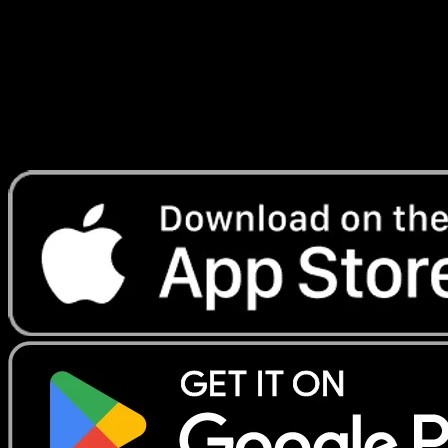
Lade Eyevo, um Karten sofort zu scannen und
Preise zu verfolgen.
Erhalte Live-Preise, Sammlungstools und schnelle Scans.
Öffne genau diese Karte in der App oder lade Eyevo jetzt
herunter.