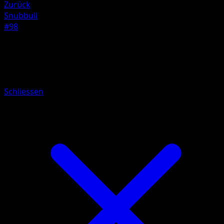
Zurück
Snubbull
#98
Pokémon
Rang 1
Granbull
Schliessen