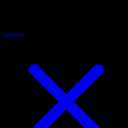
Pokémon
Rang 2
Florges
Schliessen