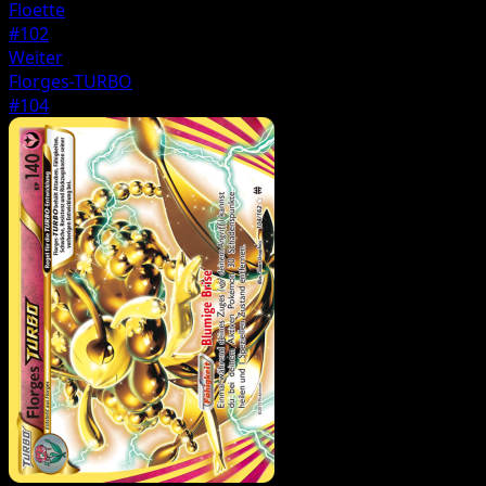
Floette
#102
Weiter
Florges-TURBO
#104