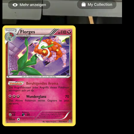
Florges
·
TURBOstart
#10