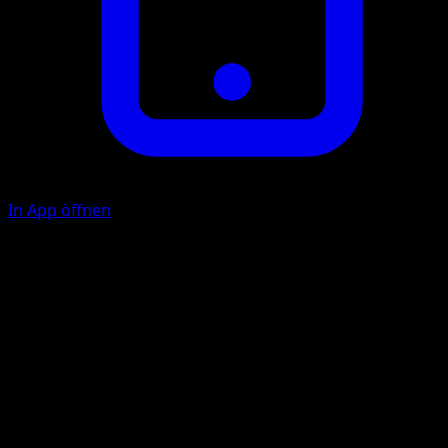
In App öffnen
Ability
Calming Aroma
Wunderglanz
F
F
F
70
Das Aktive Pokémon deines Gegners ist jetzt verwirrt.