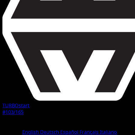
TURBOstart
#103/165
Seltenheit
Selten
Sprache
English
Deutsch
Español
Français
Italiano