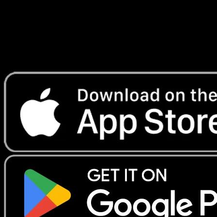
Lade Eyevo, um Karten sofort zu scannen und
Preise zu verfolgen.
Erhalte Live-Preise, Sammlungstools und schnelle Scans.
Öffne genau diese Karte in der App oder lade Eyevo jetzt
herunter.