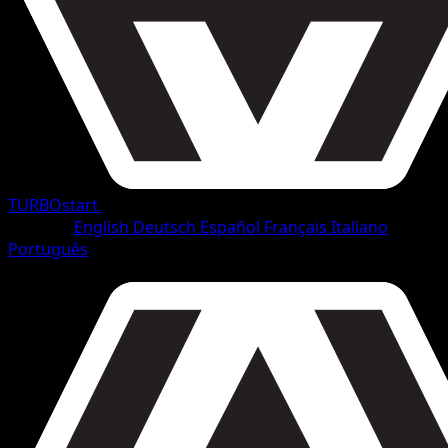
TURBOstart
•
#103/165
•
Selten
Sprache
English
Deutsch
Español
Français
Italiano
Português
Pokémon
Rang 2