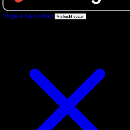
Florges in Eyevo öffnen
Vielleicht später
4.8★
|
50k+ Downloads
|
Kostenlos
Florges