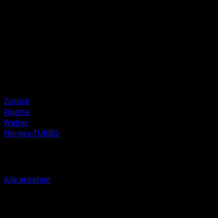
Illustrator
Hajime Kusajima
HP
110
Rückzug
Schwäche
Metall ×2
Resistenz
Darkness -20
Zurück
Floette
Weiter
Florges-TURBO
Mehr aus TURBOstart
Alle ansehen