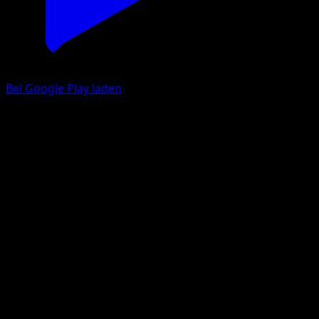
Bei Google Play laden
Florges
TURBOstart
XY
#103
Selten
Hajime Kusajima
Pokémon
Rang 2