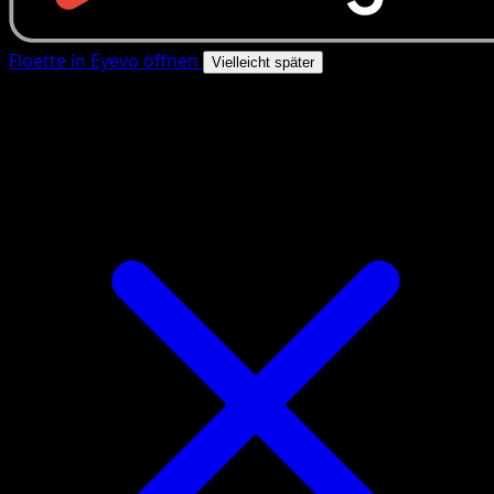
Floette in Eyevo öffnen
Vielleicht später
4.8★
|
50k+ Downloads
|
Kostenlos
Floette