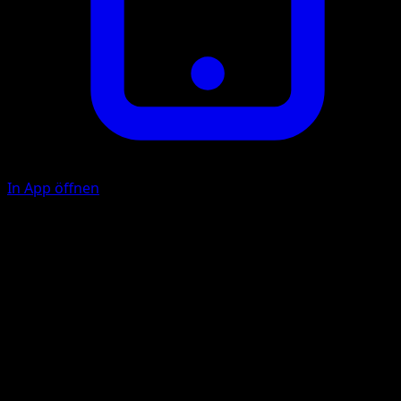
In App öffnen
Aromakur
F
Heile 30 Schadenspunkte bei jedem deiner Pokémon.
Zauberblatt
F
F
20+