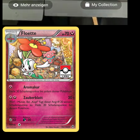
Floette
·
TURBOstart
#10