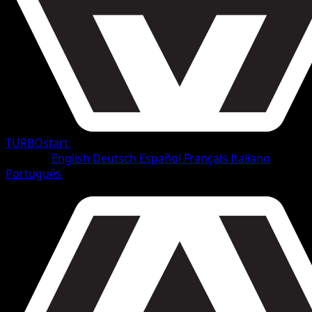
TURBOstart
•
#102/165
•
Ungewöhnlich
Sprache
English
Deutsch
Español
Français
Italiano
Português
Pokémon
Rang 1