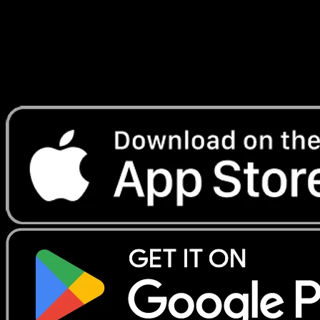
Lade Eyevo, um Karten sofort zu scannen und
Preise zu verfolgen.
Erhalte Live-Preise, Sammlungstools und schnelle Scans.
Öffne genau diese Karte in der App oder lade Eyevo jetzt
herunter.