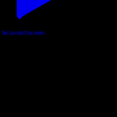
Bei Google Play laden
Floette
TURBOstart
XY
#102
Ungewöhnlich
Midori Harada
Pokémon
Rang 1