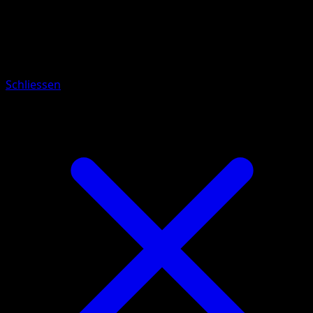
Pokémon
Rang 1
Floette
Schliessen