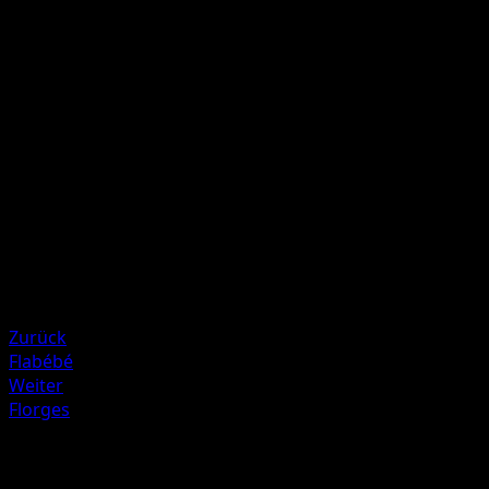
Wirf 1 Münze. Bei "Kopf" fügt dieser Angriff 20 weitere
Schadenspunkte zu. Heile 20 Schadenspunkte bei diesem
Pokémon.
Illustrator
Midori Harada
HP
70
Rückzug
Schwäche
Metall ×2
Resistenz
Darkness -20
Zurück
Flabébé
Weiter
Florges
Mehr aus TURBOstart