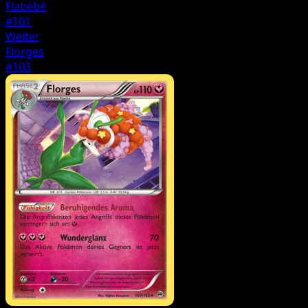
Flabébé
#101
Weiter
Florges
#103