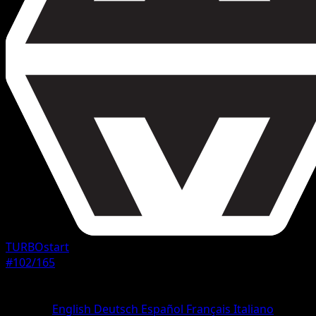
TURBOstart
#102/165
Seltenheit
Ungewöhnlich
Sprache
English
Deutsch
Español
Français
Italiano