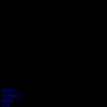
F
F
F
F
80+
Wenn eine Stadionkarte im Spiel ist, fügt dieser Angriff 70
weitere Schadenspunkte zu. Lege diese Stadionkarte
anschließend auf den Ablagestapel.
Illustrator
Ryo Ueda
HP
170
Rückzug
Schwäche
Elektro ×2
Resistenz
Fighting -20
Zurück
Giratina EX
Weiter
Troy