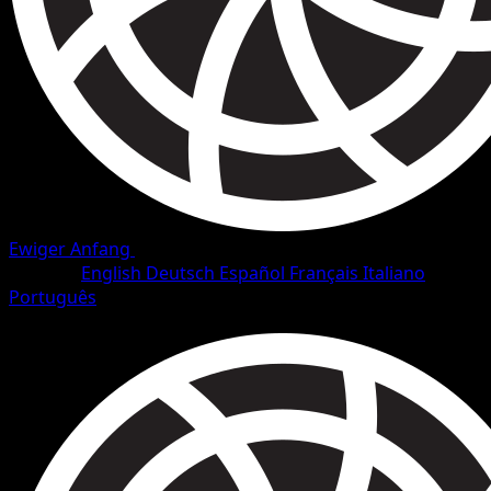
Ewiger Anfang
•
#94/101
•
Ultra Selten
Sprache
English
Deutsch
Español
Français
Italiano
Português
Pokémon
Basis