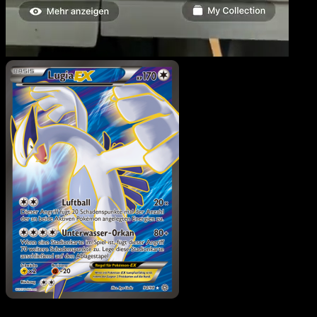
Lugia EX
·
Ewiger Anfang
#94