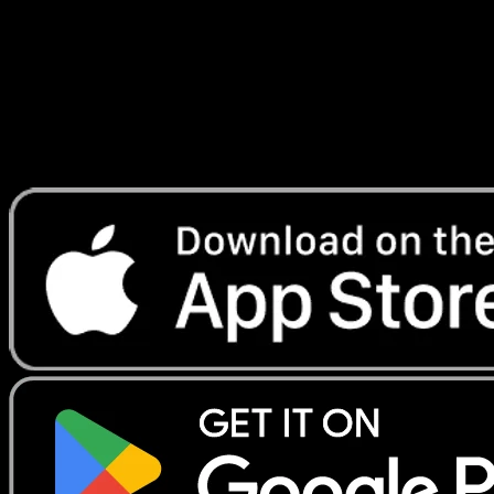
Lade Eyevo, um Karten sofort zu scannen und
Preise zu verfolgen.
Erhalte Live-Preise, Sammlungstools und schnelle Scans.
Öffne genau diese Karte in der App oder lade Eyevo jetzt
herunter.