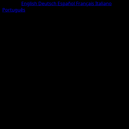
Sprache
English
Deutsch
Español
Français
Italiano
Português