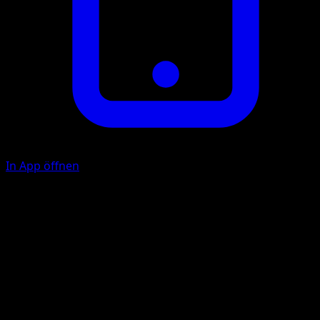
In App öffnen
Luftball
F
F
20×
Dieser Angriff fügt 20 Schadenspunkte mal der Anzahl de
an beide Aktiven Pokémon angelegten Energien zu.
Unterwasser-Orkan