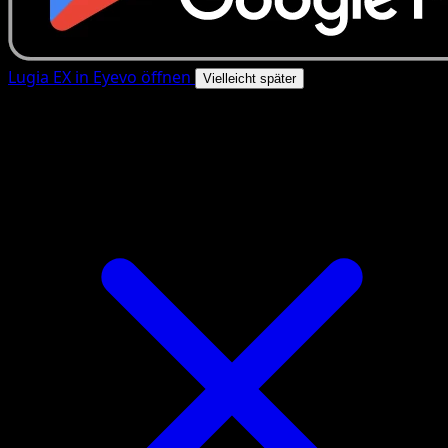
Lugia EX in Eyevo öffnen
Vielleicht später
4.8★
|
50k+ Downloads
|
Kostenlos
Lugia EX