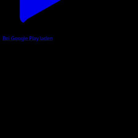
Bei Google Play laden
Lugia EX
Ewiger Anfang
XY
#94
Ultra Selten
Ryo Ueda
Pokémon
Basis