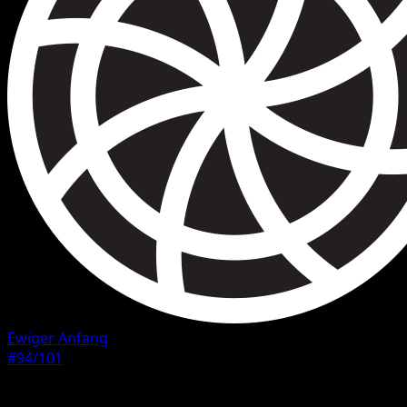
Ewiger Anfang
#94/101
Seltenheit
Ultra Selten