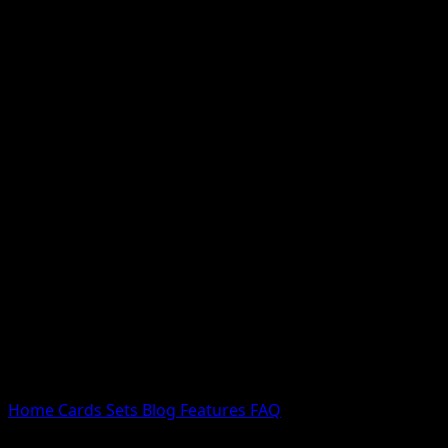
Nessun risultato
Prova con nomi Pokemon, nomi dei set o tipi di carta.
Lingua
Home
Cards
Sets
Blog
Features
FAQ