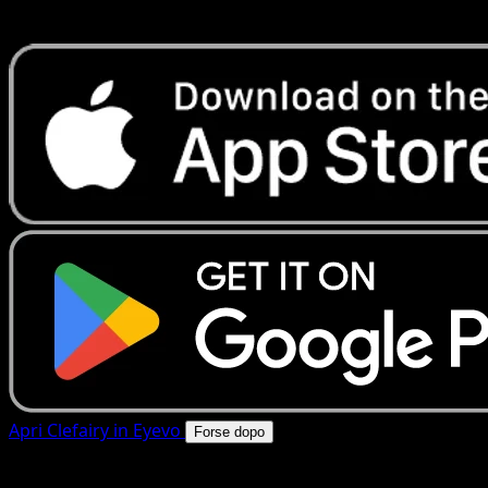
rapide. Apri questa carta nell'app o scarica ora.
Apri Clefairy in Eyevo
Forse dopo
4.8★
|
50k+ download
|
Gratis