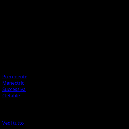
Schiaffo
P
I
30
Artista
rika
HP
60
Ritirata
Debolezza
Metallo +20
Precedente
Manectric
Successiva
Clefable
Altro da Luce Trionfale
Vedi tutto