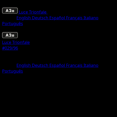
Luce Trionfale
•
#029/96
•
Une Diamant
Lingua
English
Deutsch
Español
Français
Italiano
Português
Pokémon
Base
Luce Trionfale
#029/96
Rarità
Une Diamant
Lingua
English
Deutsch
Español
Français
Italiano
Português