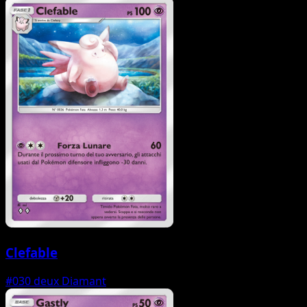
Clefable
#030
deux Diamant