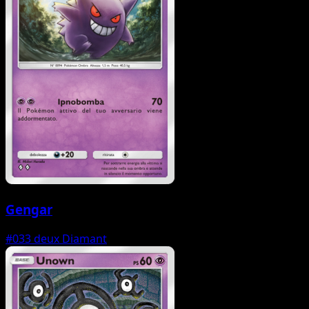
Gengar
#033
deux Diamant