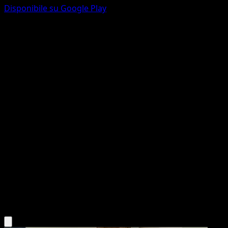
Disponibile su Google Play
Clefairy
Luce Trionfale
Gioco di Carte Collezionabili Pokémon Pocket
#029
Une Diamant
rika
Pokémon
Base
Psychic
Scarica l'app Eyevo