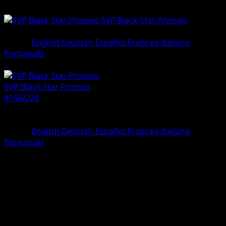
SVP Black Star Promos
•
#156/22
•
Promo
Lingua
English
Deutsch
Español
Français
Italiano
Português
Pokémon
Livello 1
SVP Black Star Promos
#156/226
Rarità
Promo
Lingua
English
Deutsch
Español
Français
Italiano
Português