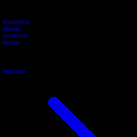
Ritirata
Debolezza
Lampo ×2
Precedente
Wooper
Successiva
Zapdos
Altro da SVP Black Star Promos
Vedi tutto