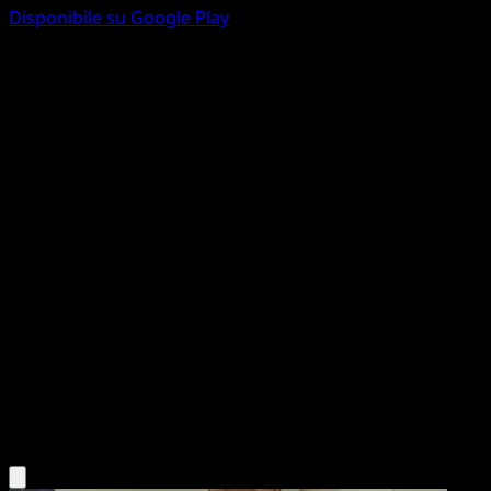
Disponibile su Google Play
Quagsire
SVP Black Star Promos
Scarlatto e Violetto
#156
Promo
Saboteri
Pokémon
Livello 1
Water
Scarica l'app Eyevo