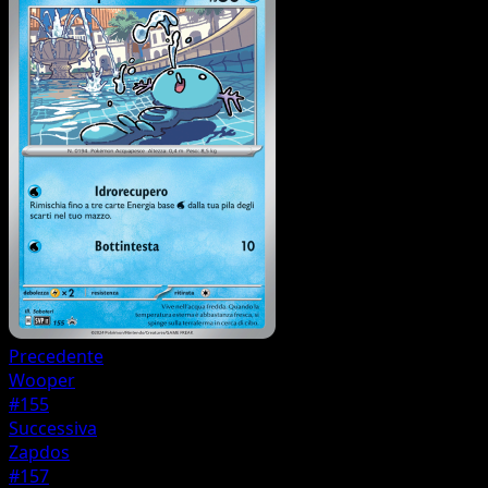
Precedente
Wooper
#155
Successiva
Zapdos
#157