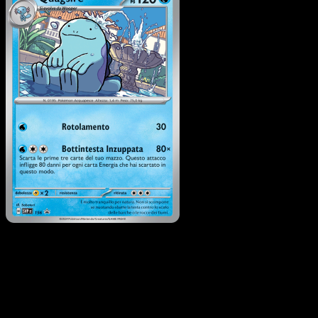
Quagsire
·
SVP Black Star
Promos
#156
Scarica Eyevo per scansionare carte all'istante 
seguire i prezzi.
Ottieni prezzi live, strumenti per la collezione e scansioni