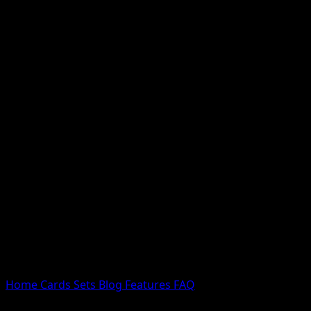
Nessun risultato
Prova con nomi Pokemon, nomi dei set o tipi di carta.
Lingua
Home
Cards
Sets
Blog
Features
FAQ