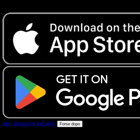
rapide. Apri questa carta nell'app o scarica ora.
Apri Quagsire in Eyevo
Forse dopo
4.8★
|
50k+ download
|
Gratis