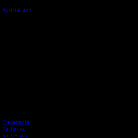
Apri nell'app
Ability
Overvolt Discharge
Lamposfera
L
I
40
Artista
Shinji Kanda
HP
100
Ritirata
Debolezza
Lotta ×2
Precedente
Pachirisu
Successiva