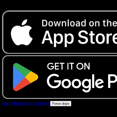
rapide. Apri questa carta nell'app o scarica ora.
Apri Magneton in Eyevo
Forse dopo
4.8★
|
50k+ download
|
Gratis