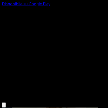
Disponibile su Google Play
Magneton
SVP Black Star Promos
Scarlatto e Violetto
#159
Promo
Shinji Kanda
Pokémon
Livello 1
Lightning
Scarica l'app Eyevo