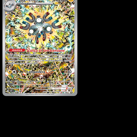
Magneton
·
SVP Black St
Promos
#159
Scarica Eyevo per scansionare carte all'istante 
seguire i prezzi.
Ottieni prezzi live, strumenti per la collezione e scansioni