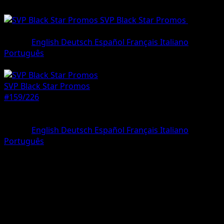
SVP Black Star Promos
•
#159/22
•
Promo
Lingua
English
Deutsch
Español
Français
Italiano
Português
Pokémon
Livello 1
SVP Black Star Promos
#159/226
Rarità
Promo
Lingua
English
Deutsch
Español
Français
Italiano
Português