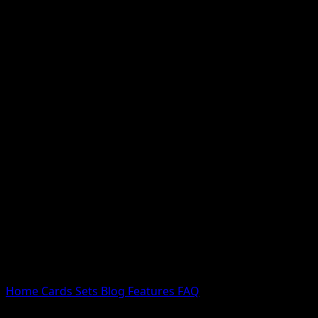
Nessun risultato
Prova con nomi Pokemon, nomi dei set o tipi di carta.
Lingua
Home
Cards
Sets
Blog
Features
FAQ