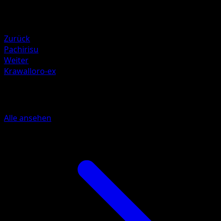
Rückzug
Schwäche
Kampf ×2
Zurück
Pachirisu
Weiter
Krawalloro-ex
Mehr aus SVP Black Star Promos
Alle ansehen