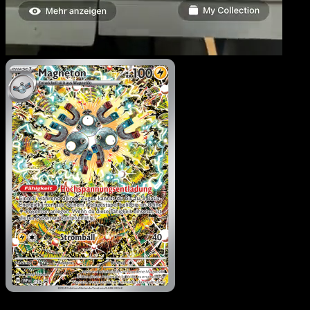
Magneton
·
SVP Black St
Promos
#159