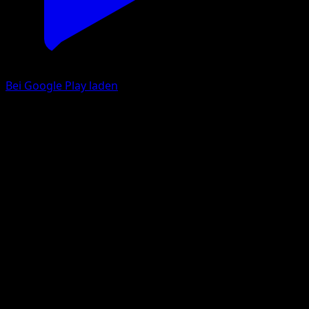
Bei Google Play laden
Magneton
SVP Black Star Promos
Karmesin & Purpur
#159
Promo
Shinji Kanda
Pokémon
Rang 1