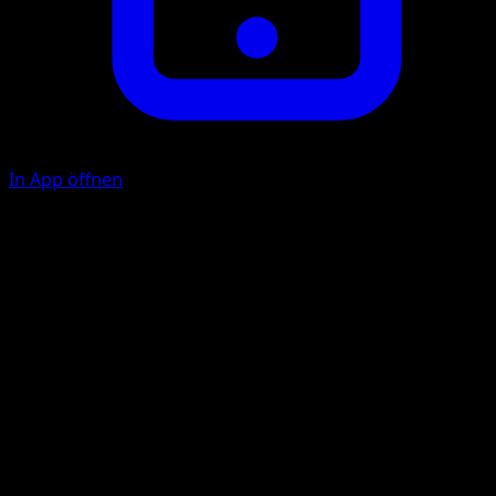
In App öffnen
Ability
Overvolt Discharge
Stromball
E
F
40
Illustrator
Shinji Kanda
HP
100