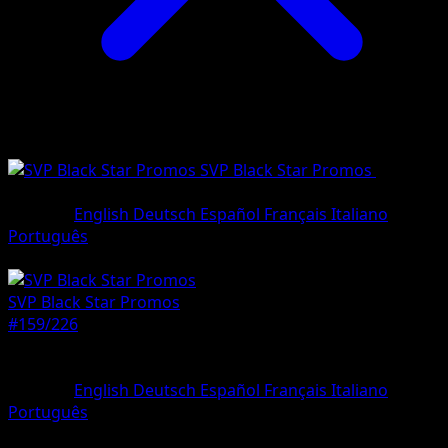
SVP Black Star Promos
•
#159/22
•
Promo
Sprache
English
Deutsch
Español
Français
Italiano
Português
Pokémon
Rang 1
SVP Black Star Promos
#159/226
Seltenheit
Promo
Sprache
English
Deutsch
Español
Français
Italiano
Português