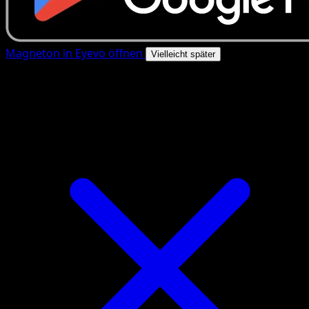
Magneton in Eyevo öffnen
Vielleicht später
4.8★
|
50k+ Downloads
|
Kostenlos
Magneton