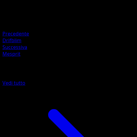
HP
70
Ritirata
Debolezza
Oscurità +20
Precedente
Drifblim
Successiva
Mesprit
Altro da Scontro Spaziotemporale
Vedi tutto