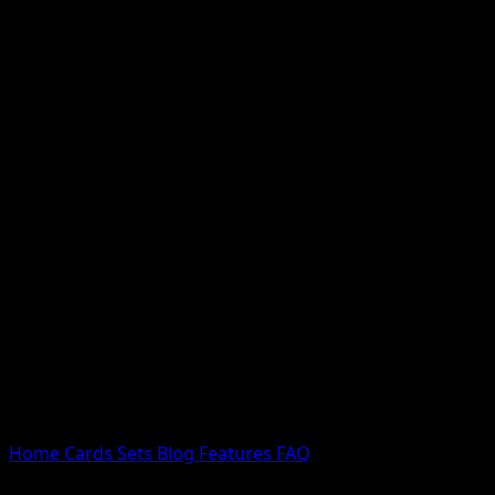
Nessun risultato
Prova con nomi Pokemon, nomi dei set o tipi di carta.
Lingua
Home
Cards
Sets
Blog
Features
FAQ