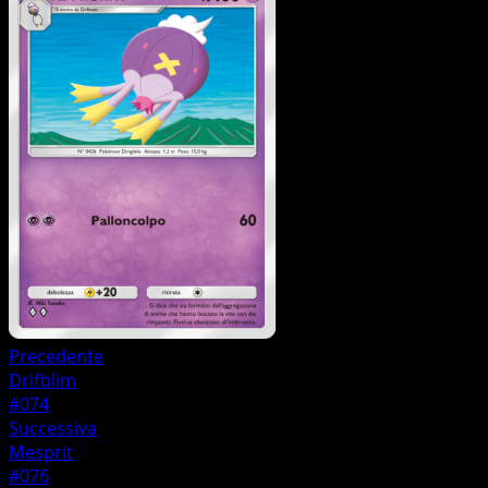
Precedente
Drifblim
#074
Successiva
Mesprit
#076