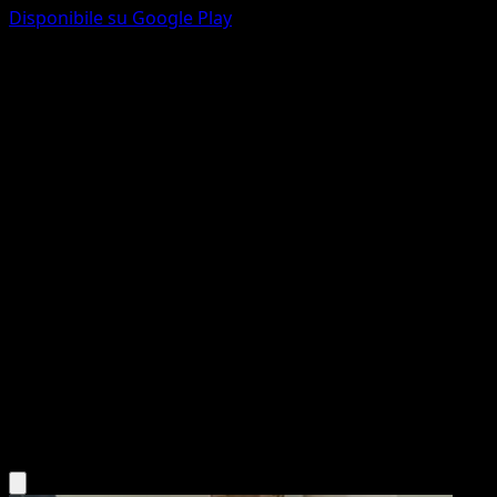
Disponibile su Google Play
Uxie
Scontro Spaziotemporale
Gioco di Carte Collezionabili Pokémon Pocket
#075
deux Diamant
AKIRA EGAWA
Pokémon
Base
Psychic
Scarica l'app Eyevo