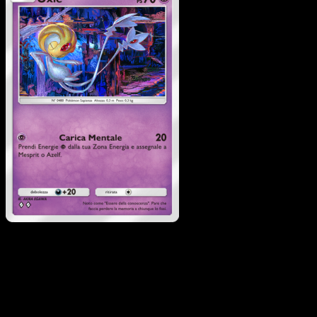
Uxie
·
Scontro
Spaziotemporale
#075
Scarica Eyevo per scansionare carte all'istante 
seguire i prezzi.
Ottieni prezzi live, strumenti per la collezione e scansioni