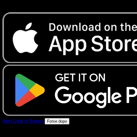
rapide. Apri questa carta nell'app o scarica ora.
Apri Uxie in Eyevo
Forse dopo
4.8★
|
50k+ download
|
Gratis