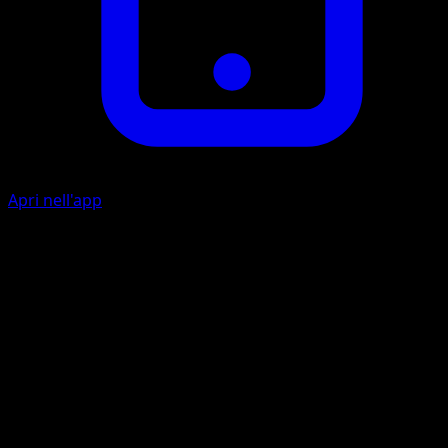
Apri nell'app
Carica Mentale
P
20
Prendi un'Energia {P} dalla tua Zona Energia e assegnala 
Mesprit o Azelf.
Artista
AKIRA EGAWA