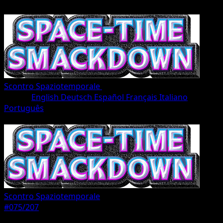
Scontro Spaziotemporale
•
#075/207
•
deux Diamant
Lingua
English
Deutsch
Español
Français
Italiano
Português
Pokémon
Base
Scontro Spaziotemporale
#075/207
Rarità