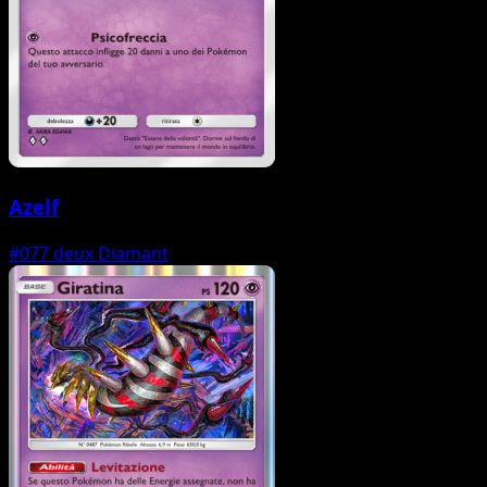
Azelf
#077
deux Diamant