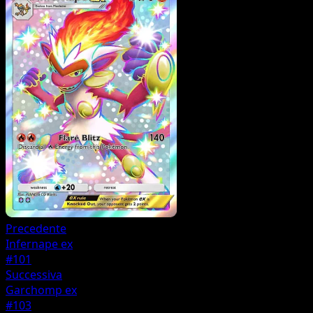
Precedente
Infernape ex
#101
Successiva
Garchomp ex
#103