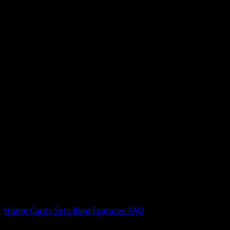
Nessun risultato
Prova con nomi Pokemon, nomi dei set o tipi di carta.
Lingua
Home
Cards
Sets
Blog
Features
FAQ