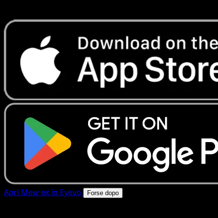
rapide. Apri questa carta nell'app o scarica ora.
Apri Mew ex in Eyevo
Forse dopo
4.8★
|
50k+ download
|
Gratis