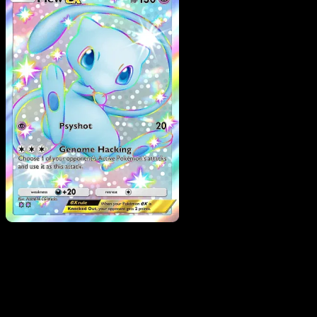
Mew ex
·
Sorgenti
Recondite
#102
Scarica Eyevo per scansionare carte all'istante 
seguire i prezzi.
Ottieni prezzi live, strumenti per la collezione e scansioni