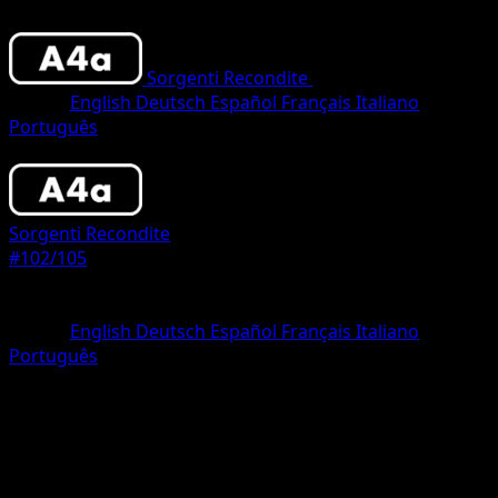
Sorgenti Recondite
•
#102/105
•
Two Shin
Lingua
English
Deutsch
Español
Français
Italiano
Português
Pokemon
Basic
Sorgenti Recondite
#102/105
Rarità
Two Shiny
Lingua
English
Deutsch
Español
Français
Italiano
Português