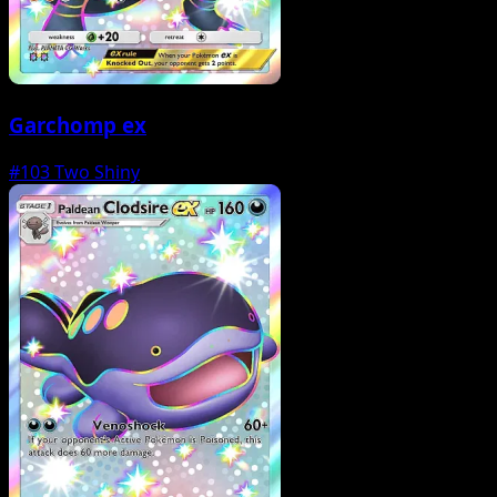
Garchomp ex
#103
Two Shiny