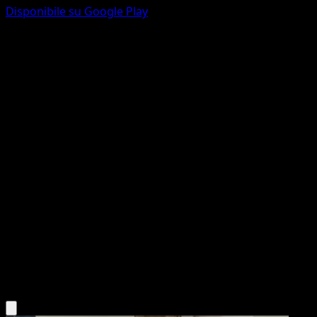
Disponibile su Google Play
Mew ex
Sorgenti Recondite
Gioco di Carte Collezionabili Pokémon Pocket
#102
Two Shiny
PLANETA CG Works
Pokemon
Basic
Psychic
Scarica l'app Eyevo