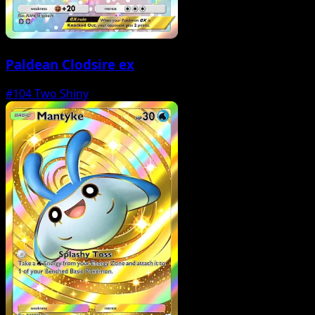
Paldean Clodsire ex
#104
Two Shiny