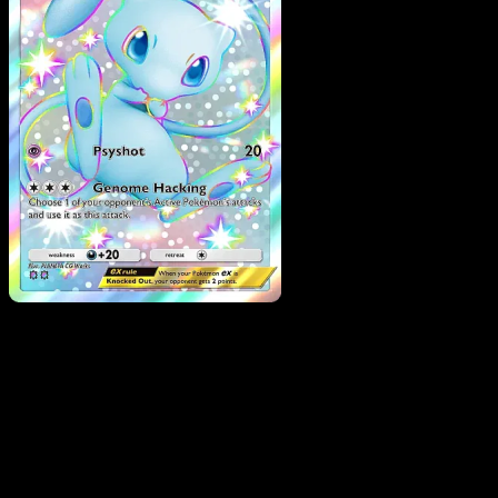
Mew ex
·
Manantial
Oculto
#102
Descarga Eyevo para escanear cartas al instant
y seguir precios.
Recibe precios en vivo, herramientas de colección y
escaneos rápidos. Abre esta carta exacta en la app o
descarga ahora.