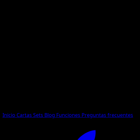
No se encontraron resultados
Busca nombres de Pokemon, sets o tipos de carta.
Idioma
Inicio
Cartas
Sets
Blog
Funciones
Preguntas frecuentes