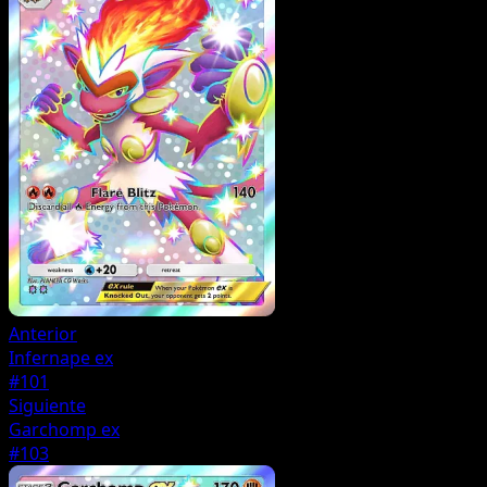
Anterior
Infernape ex
#101
Siguiente
Garchomp ex
#103