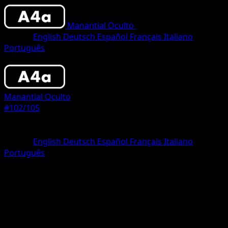
Manantial Oculto
•
#102/105
•
Two Shiny
Idioma
English
Deutsch
Español
Français
Italiano
Português
Pokemon
Basic
Manantial Oculto
#102/105
Rareza
Two Shiny
Idioma
English
Deutsch
Español
Français
Italiano
Português