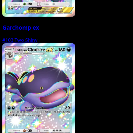
Garchomp ex
#103
Two Shiny