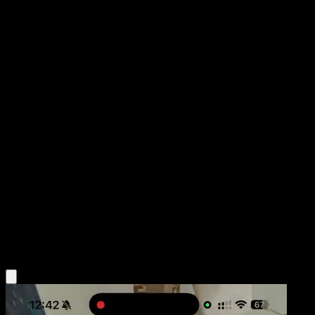
Mew ex
Manantial Oculto
Juego de Cartas Coleccionables Pokémon Pocket
#102
Two Shiny
PLANETA CG Works
Pokemon
Basic
Psychic
Obtén la app Eyevo