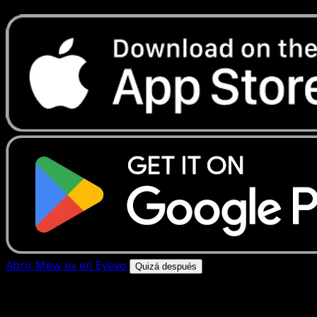
Abrir Mew ex en Eyevo
Quizá después
4.8★
|
50k+ descargas
|
Gratis
Mew ex