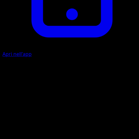
Apri nell'app
Super Psy Bolt
P
C
20
Aerowing
P
C
C
30
Before doing damage, you may flip a coin. If tails, this
attack does nothing. If heads, this attack does 60 damage