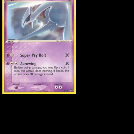
Lugia
·
POP Serie 5
#2
Scarica Eyevo per scansionare carte all'istante 
seguire i prezzi.
Ottieni prezzi live, strumenti per la collezione e scansioni
rapide. Apri questa carta nell'app o scarica ora.