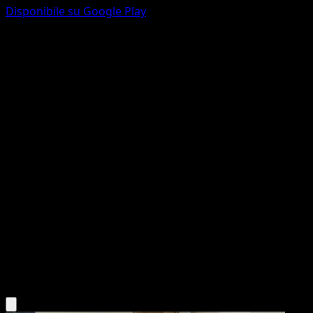
Disponibile su Google Play
Lugia
POP Serie 5
POP
#2
Rare
Mitsuhiro Arita
Pokemon
Basic
Psychic
Scarica l'app Eyevo