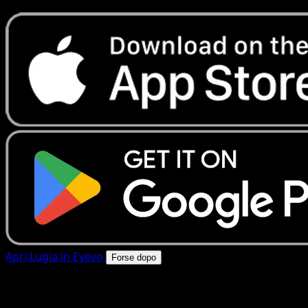
Apri Lugia in Eyevo
Forse dopo
4.8★
|
50k+ download
|
Gratis
Lugia