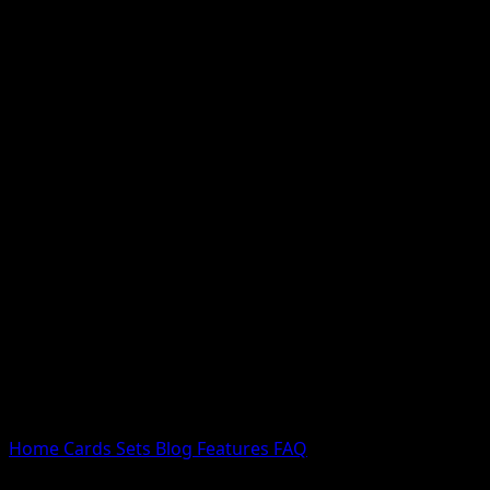
Nessun risultato
Prova con nomi Pokemon, nomi dei set o tipi di carta.
Lingua
Home
Cards
Sets
Blog
Features
FAQ