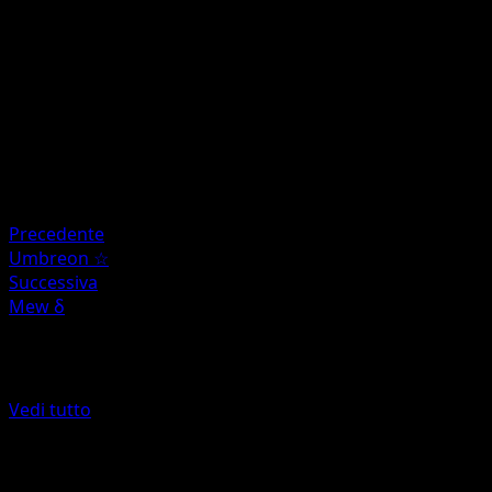
instead.
Artista
Mitsuhiro Arita
HP
80
Ritirata
Debolezza
Psychic
Precedente
Umbreon ☆
Successiva
Mew δ
Altro da POP Serie 5
Vedi tutto