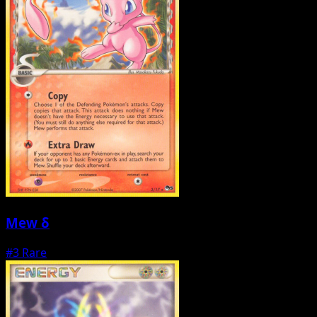
Mew δ
#3
Rare