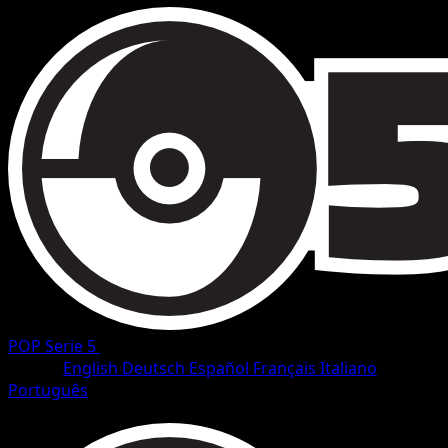
POP Serie 5
•
#2/17
•
Rare
Lingua
English
Deutsch
Español
Français
Italiano
Português
Pokemon
Basic