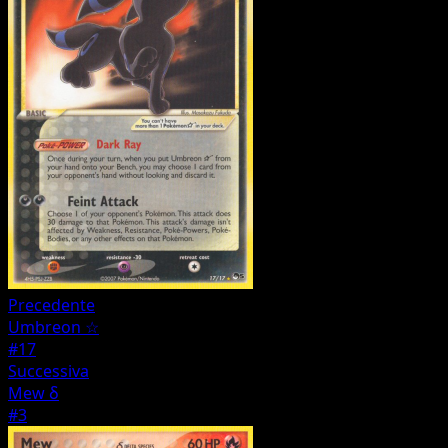
Precedente
Umbreon ☆
#17
Successiva
Mew δ
#3