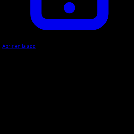
Abrir en la app
Super Psy Bolt
P
C
20
Aerowing
P
C
C
30
Before doing damage, you may flip a coin. If tails, this
attack does nothing. If heads, this attack does 60 damage