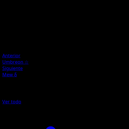
instead.
Artista
Mitsuhiro Arita
HP
80
Retirada
Debilidad
Psychic
Anterior
Umbreon ☆
Siguiente
Mew δ
Más de POP Series 5
Ver todo