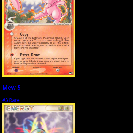
Mew δ
#3
Rare