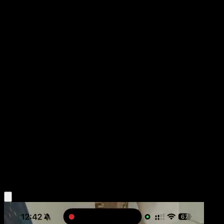
Lugia
POP Series 5
POP
#2
Rare
Mitsuhiro Arita
Pokemon
Basic
Psychic
Obtén la app Eyevo