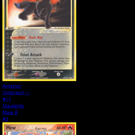
Anterior
Umbreon ☆
#17
Siguiente
Mew δ
#3