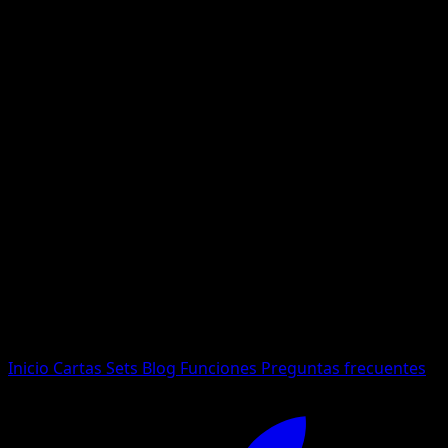
No se encontraron resultados
Busca nombres de Pokemon, sets o tipos de carta.
Idioma
Inicio
Cartas
Sets
Blog
Funciones
Preguntas frecuentes