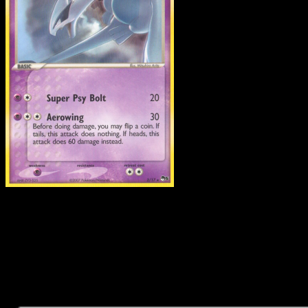
Lugia
·
POP Series 5
#2
Descarga Eyevo para escanear cartas al instant
y seguir precios.
Recibe precios en vivo, herramientas de colección y
escaneos rápidos. Abre esta carta exacta en la app o
descarga ahora.