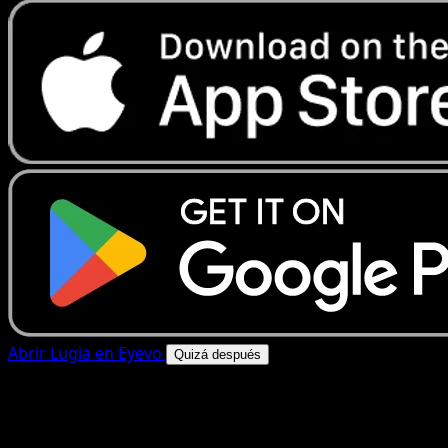
Abrir Lugia en Eyevo
Quizá después
4.8★
|
50k+ descargas
|
Gratis
Lugia