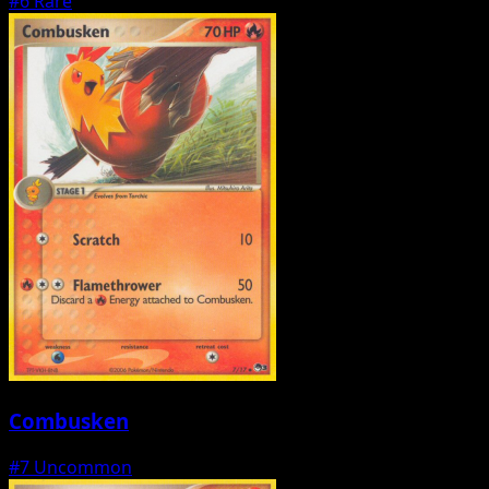
#6
Rare
Combusken
#7
Uncommon