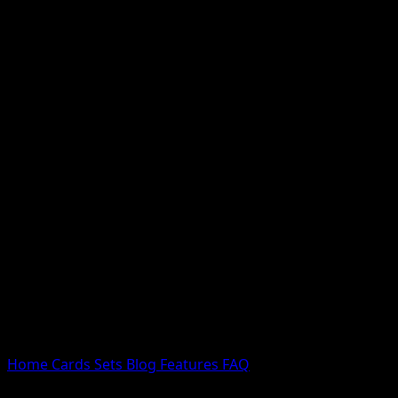
Nessun risultato
Prova con nomi Pokemon, nomi dei set o tipi di carta.
Lingua
Home
Cards
Sets
Blog
Features
FAQ