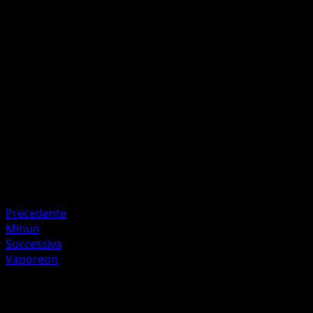
Choose 1 of your opponent’s Pokémon that has any Poké-
Bodies. This attack does 30 damage to that Pokémon.
(Don’t apply Weakness and Resistance for Benched
Pokémon.)
Artista
Sumiyoshi Kizuki
HP
50
Ritirata
Debolezza
Fighting
Resistenza
Metal -30
Precedente
Minun
Successiva
Vaporeon
Altro da POP Serie 3