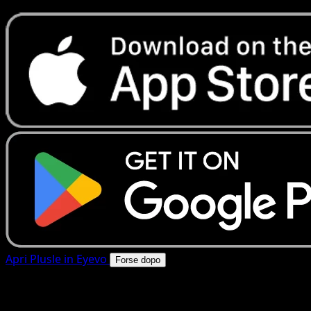
Apri Plusle in Eyevo
Forse dopo
4.8★
|
50k+ download
|
Gratis
Plusle