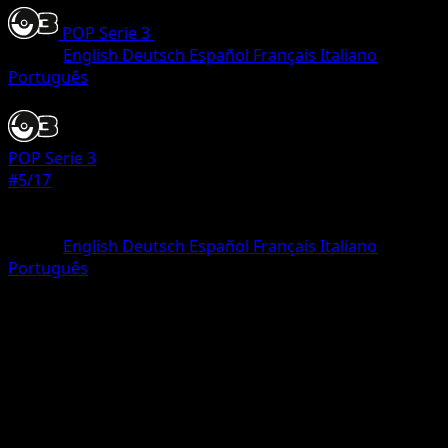
POP Serie 3
•
#5/17
•
Rare
Lingua
English
Deutsch
Español
Français
Italiano
Português
Pokemon
Basic
POP Serie 3
#5/17
Rarità
Rare
Lingua
English
Deutsch
Español
Français
Italiano
Português