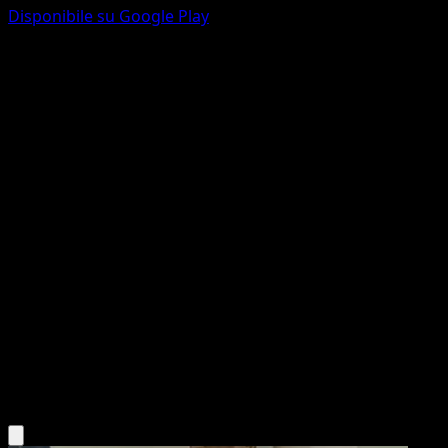
Disponibile su Google Play
Plusle
POP Serie 3
POP
#5
Rare
Sumiyoshi Kizuki
Pokemon
Basic
Lightning
Scarica l'app Eyevo