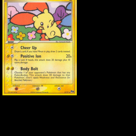
Plusle
·
POP Serie 3
#5
Scarica Eyevo per scansionare carte all'istante 
seguire i prezzi.
Ottieni prezzi live, strumenti per la collezione e scansioni
rapide. Apri questa carta nell'app o scarica ora.