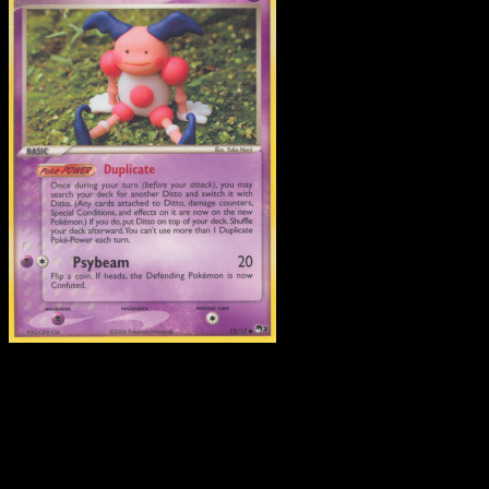
Ditto
·
POP Serie 3
#12
Scarica Eyevo per scansionare carte all'istante 
seguire i prezzi.
Ottieni prezzi live, strumenti per la collezione e scansioni
rapide. Apri questa carta nell'app o scarica ora.