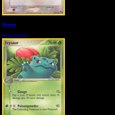
Eevee
#13
Common