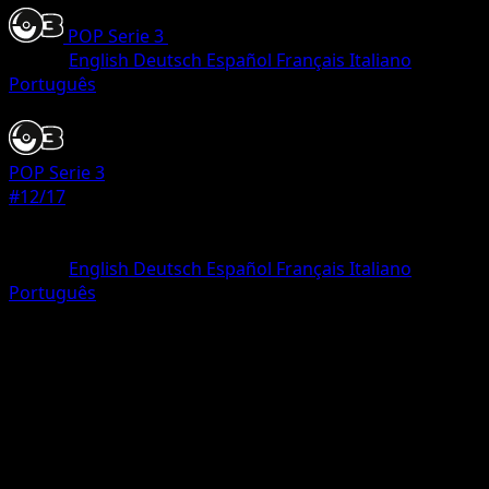
POP Serie 3
•
#12/17
•
Common
Lingua
English
Deutsch
Español
Français
Italiano
Português
Pokemon
Basic
POP Serie 3
#12/17
Rarità
Common
Lingua
English
Deutsch
Español
Français
Italiano
Português