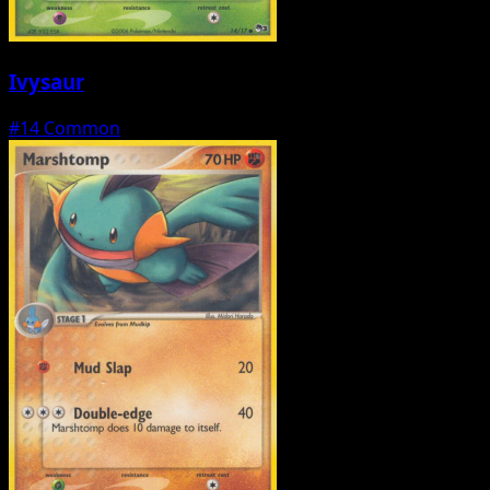
Ivysaur
#14
Common