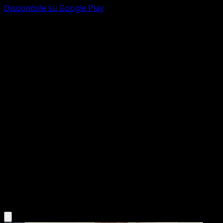
Disponibile su Google Play
Ditto
POP Serie 3
POP
#12
Common
Yuka Morii
Pokemon
Basic
Psychic
Scarica l'app Eyevo