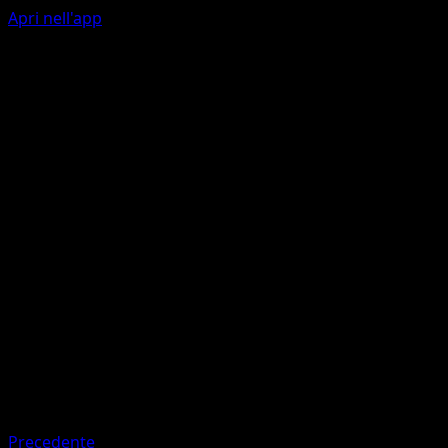
Apri nell'app
Ability
Duplicate
Psybeam
P
C
20
Flip a coin. If heads, the Defending Pokémon is now
Confused.
Artista
Yuka Morii
HP
60
Ritirata
Debolezza
Psychic
Precedente