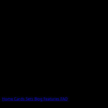
Nessun risultato
Prova con nomi Pokemon, nomi dei set o tipi di carta.
Lingua
Home
Cards
Sets
Blog
Features
FAQ