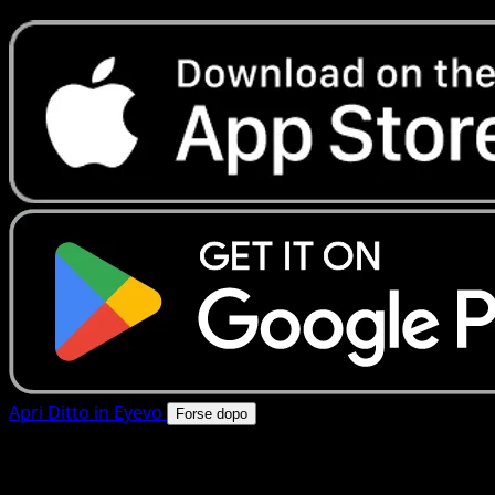
Apri Ditto in Eyevo
Forse dopo
4.8★
|
50k+ download
|
Gratis
Ditto