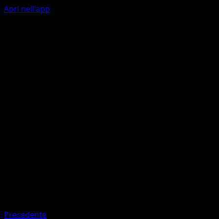
Apri nell'app
Poison Seed
C
The Defending Pokémon is now Poisoned.
Razor Leaf
G
G
C
50
Artista
Ken Sugimori
HP
80
Ritirata
Debolezza
Psychic
Precedente