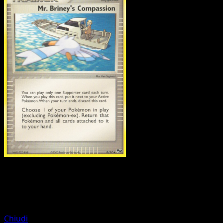
Pokemon
Stage1
Ivysaur
Chiudi