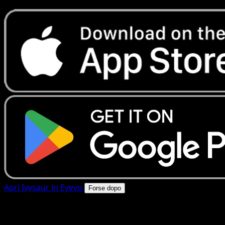
Apri Ivysaur in Eyevo
Forse dopo
4.8★
|
50k+ download
|
Gratis
Ivysaur