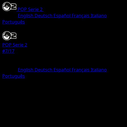
POP Serie 2
•
#7/17
•
Uncommon
Lingua
English
Deutsch
Español
Français
Italiano
Português
Pokemon
Stage1
POP Serie 2
#7/17
Rarità
Uncommon
Lingua
English
Deutsch
Español
Français
Italiano
Português