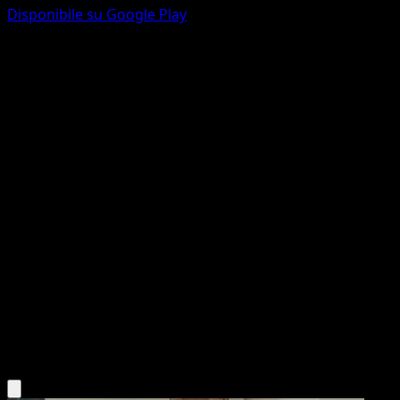
Disponibile su Google Play
Ivysaur
POP Serie 2
POP
#7
Uncommon
Ken Sugimori
Pokemon
Stage1
Grass
Scarica l'app Eyevo