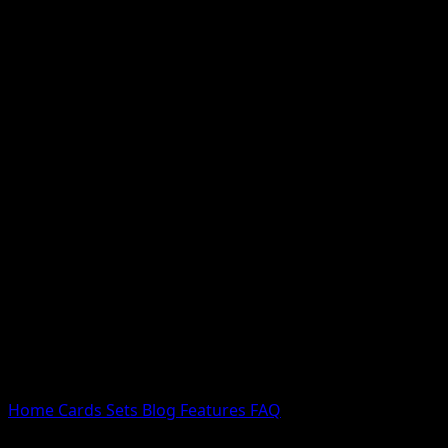
Nessun risultato
Prova con nomi Pokemon, nomi dei set o tipi di carta.
Lingua
Home
Cards
Sets
Blog
Features
FAQ