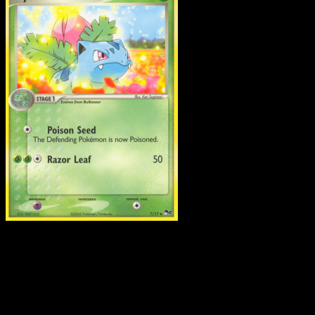
Ivysaur
·
POP Serie 2
#7
Scarica Eyevo per scansionare carte all'istante 
seguire i prezzi.
Ottieni prezzi live, strumenti per la collezione e scansioni
rapide. Apri questa carta nell'app o scarica ora.