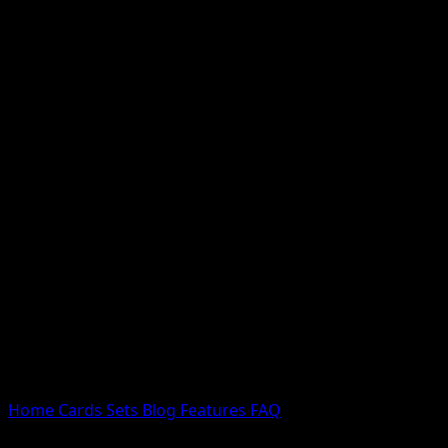
Nessun risultato
Prova con nomi Pokemon, nomi dei set o tipi di carta.
Lingua
Home
Cards
Sets
Blog
Features
FAQ