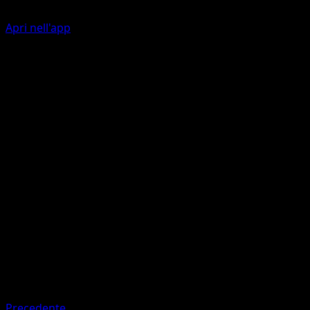
Apri nell'app
Bite
C
10
Razor Leaf
G
C
20
Artista
Midori Harada
HP
40
Ritirata
Debolezza
Psychic
Precedente