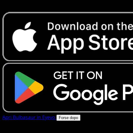
rapide. Apri questa carta nell'app o scarica ora.
Apri Bulbasaur in Eyevo
Forse dopo
4.8★
|
50k+ download
|
Gratis