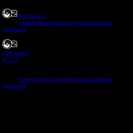
POP Serie 2
•
#12/17
•
Common
Lingua
English
Deutsch
Español
Français
Italiano
Português
Pokemon
Basic
POP Serie 2
#12/17
Rarità
Common
Lingua
English
Deutsch
Español
Français
Italiano
Português