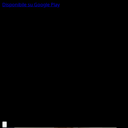
Disponibile su Google Play
Bulbasaur
POP Serie 2
POP
#12
Common
Midori Harada
Pokemon
Basic
Grass
Scarica l'app Eyevo