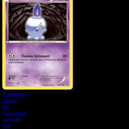
Precedente
Litwick
#57
Successiva
Lampent
#59