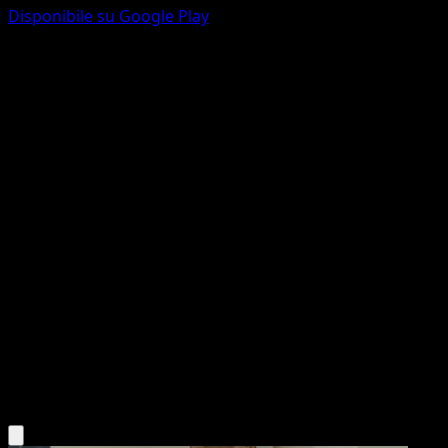
Disponibile su Google Play
Litwick
Vittorie Regali
Nero e Bianco
#58
Comune
Naoki Saito
Pokémon
Base
Psychic
Scarica l'app Eyevo