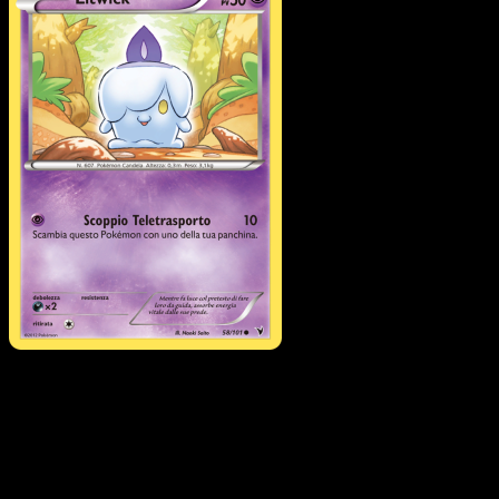
Litwick
·
Vittorie Regali
#58
Scarica Eyevo per scansionare carte all'istante 
seguire i prezzi.
Ottieni prezzi live, strumenti per la collezione e scansioni