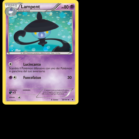
Pokémon
Base
Litwick