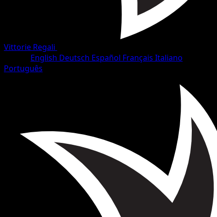
Vittorie Regali
•
#58/102
•
Comune
Lingua
English
Deutsch
Español
Français
Italiano
Português
Pokémon
Base