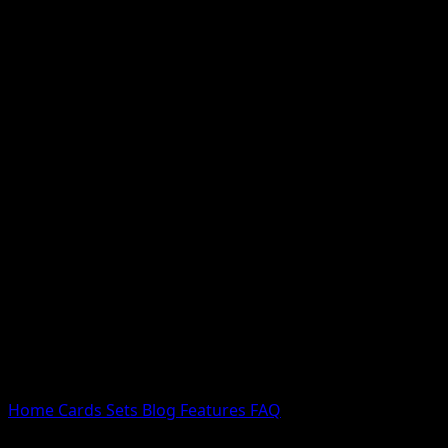
Nessun risultato
Prova con nomi Pokemon, nomi dei set o tipi di carta.
Lingua
Home
Cards
Sets
Blog
Features
FAQ