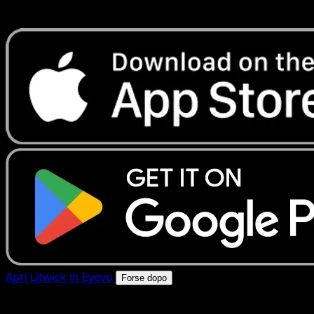
rapide. Apri questa carta nell'app o scarica ora.
Apri Litwick in Eyevo
Forse dopo
4.8★
|
50k+ download
|
Gratis