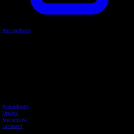
Apri nell'app
P
10
Artista
Naoki Saito
HP
50
Ritirata
Debolezza
Oscurità ×2
Precedente
Litwick
Successiva
Lampent